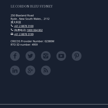
LE CORDON BLEU SYDNEY
250 Blaxland Road
Ryde , New South Wales , 2112
澳大利亚
+61 2 8878 3100
(免费电话)
1800 064 802
+61 2 8878 3199
CRICOS Provider Number: 02380M
RTO ID number: 4959