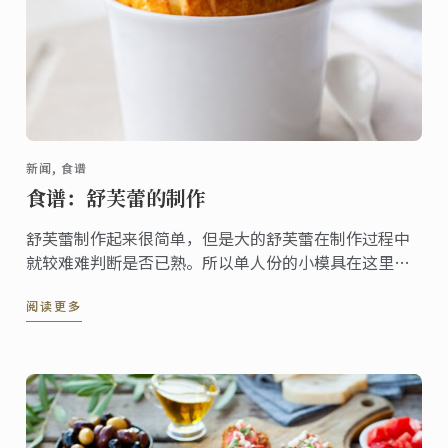
新闻, 食谱
食谱：舒芙蕾的制作
舒芙蕾制作起来很简单，但是大的舒芙蕾在制作过程中
就较难难判断是否已熟。所以单人份的小模具在这里就
会非常实用。蓝带大厨为您打造了这道法国经典食谱，
阅读更多
让你在家就能轻松制作。