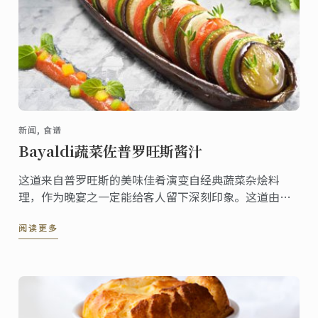
新闻, 食谱
Bayaldi蔬菜佐普罗旺斯酱汁
这道来自普罗旺斯的美味佳肴演变自经典蔬菜杂烩料
理，作为晚宴之一定能给客人留下深刻印象。这道由蓝
带大厨创作的料理，既可以作为独立的食谱，也可以作
阅读更多
为大型宴会的配菜。