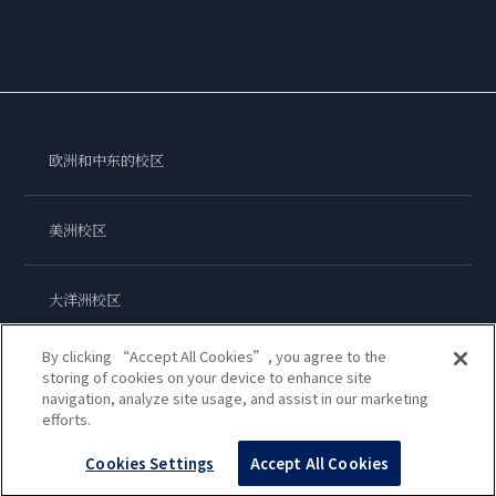
欧洲和中东的校区
美洲校区
大洋洲校区
By clicking “Accept All Cookies”, you agree to the
亚洲校区
storing of cookies on your device to enhance site
navigation, analyze site usage, and assist in our marketing
efforts.
蓝带国际学院
Cookies Settings
Accept All Cookies
Copyright © 2026
Le Cordon Bleu International B.V.
All Rights Reserved.