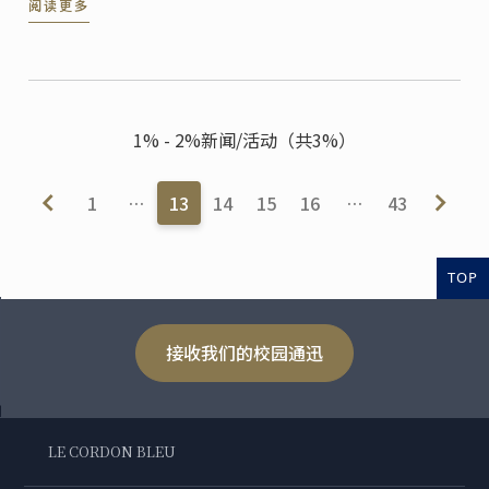
阅读更多
在从蓝带出发！
1% - 2%新闻/活动（共3%）
1
…
13
14
15
16
…
43
TOP
接收我们的校园通迅
LE CORDON BLEU