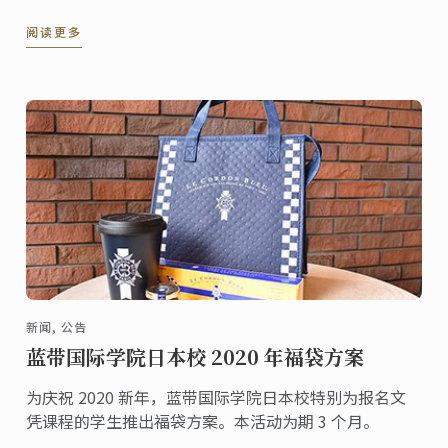
画意和文化底蕴，其一饮一啖紧贴时令，一器一物讲求
阅读更多
精细。12月17日，“蓝带之夜·上博”暨“江南文化，
世界表达”美食文化交流活动在上海博物馆顺利举办。
新闻, 公告
蓝带国际学院日本校 2020 年福袋方案
为庆祝 2020 新年，蓝带国际学院日本校特别为报名文
凭课程的学生推出福袋方案。本活动为期 3 个月。