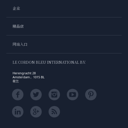
企业
精品店
网站入口
LE CORDON BLEU INTERNATIONAL B.V.
Herengracht 28
Amsterdam , 1015 BL
荷兰