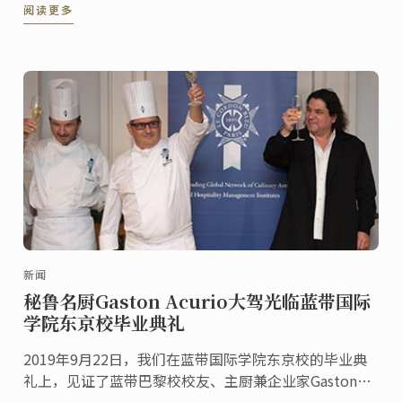
阅读更多
际酒店运营及开业筹备经验，并担任多所国内外大学的
客座教授，同时也是资深职业发展教练，“情境领导
力”注册培训师及DISC行为模式分析国际认证讲师。
新闻
秘鲁名厨Gaston Acurio大驾光临蓝带国际
学院东京校毕业典礼
2019年9月22日，我们在蓝带国际学院东京校的毕业典
礼上，见证了蓝带巴黎校校友、主厨兼企业家Gaston
Acurio的隆重致辞！