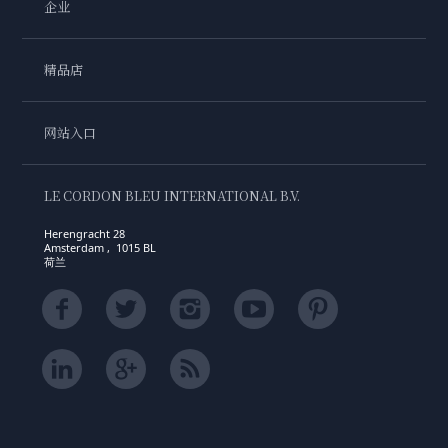
企业
精品店
网站入口
LE CORDON BLEU INTERNATIONAL B.V.
Herengracht 28
Amsterdam , 1015 BL
荷兰