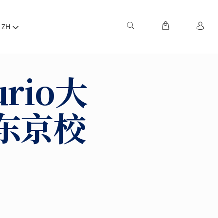
ZH
rio大
东京校