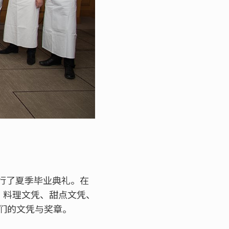
举行了夏季毕业典礼。在
e®）、料理文凭、甜点文凭、
们的文凭与奖章。