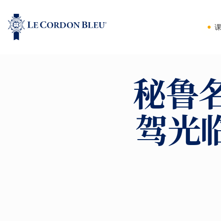
秘鲁名
驾光