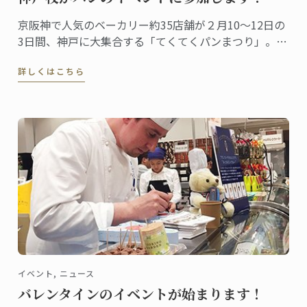
京阪神で人気のベーカリー約35店舗が２月10～12日の
3日間、神戸に大集合する「てくてくパンまつり」。今
年で3回目となる、パン好きにはたまらないイベントで
詳しくはこちら
す。
イベント, ニュース
バレンタインのイベントが始まります！