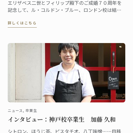
エリザベス二世とフィリップ殿下のご成婚７０周年を
記念して、ル・コルドン・ブルー、ロンドン校は結婚
式を彩った約3メートルのウェディングケーキの再現に
詳しくはこちら
挑戦。その模様がITVのA Very Royal Weddingという番
組で紹介されました。
ニュース, 卒業生
インタビュー：神戸校卒業生 加藤 久和
シトロン、ほうじ茶、ピスタチオ、八丁味噌……目移