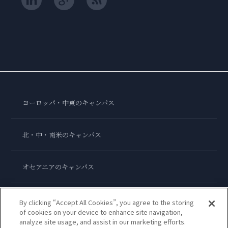
ヨーロッパ・中東のキャンパス
北・中・南米のキャンパス
オセアニアのキャンパス
アジアのキャンパス
By clicking “Accept All Cookies”, you agree to the storing
of cookies on your device to enhance site navigation,
analyze site usage, and assist in our marketing efforts.