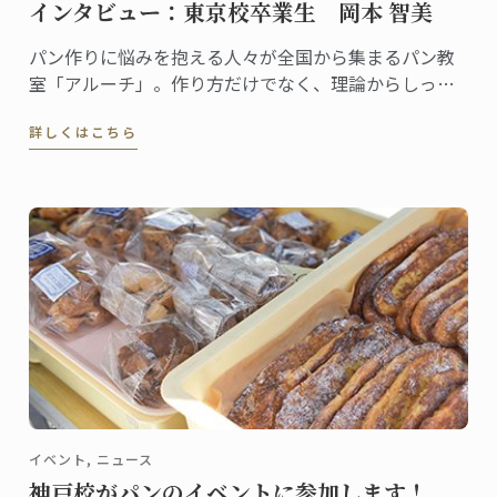
インタビュー：東京校卒業生 岡本 智美
パン作りに悩みを抱える人々が全国から集まるパン教
室「アルーチ」。作り方だけでなく、理論からしっか
りと学び、共に悩みを解決するスタイルが人気で、レ
詳しくはこちら
ッスンはいつも満席です。「アルーチ」を主宰する岡
本智美さんは2012年に東京校でパンディプロムを取得
しました。
イベント, ニュース
神戸校がパンのイベントに参加します！