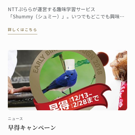
NTTぷららが運営する趣味学習サービス
「Shummy（シュミー）」。いつでもどこでも興味の
あることを学べるオンラインの動画講座です。ル･コル
詳しくはこちら
ドン･ブルーはこのShummyとコラボレーション。第一
弾の菓子講座に続き、第二弾『本格フランスパンの作
り方』の動画配信がこの12月からスタートしました。
ニュース
早得キャンペーン