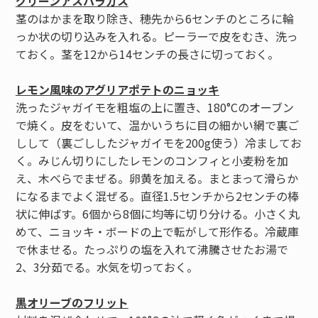
グリーンアスパラガス
茎のはかまを取り除き、穂先から6センチのところに輪
っか状の切り込みを入れる。ピーラーで皮をむき、洗っ
ておく。茎を12から14センチの長さに切っておく。
レモン風味のアグリアポテトのニョッキ
洗ったジャガイモを粗塩の上に置き、180°Cのオーブン
で焼く。皮をむいて、温かいうちに目の細かい網で裏ご
しして（裏ごししたジャガイモを200g使う）冷ましてお
く。みじん切りにしたレモンのコンフィと小麦粉を加
え、木べらでまぜる。卵黄を加える。まとまって滑らか
になるまでよく混ぜる。直径1.5センチから2センチの棒
状に伸ばす。6個から8個に均等に切り分ける。小さく丸
めて、ニョッキ・ボードの上で転がして形作る。冷蔵庫
で休ませる。たっぷりの塩を入れて沸騰させたお湯で
2、3分茹でる。水気を切っておく。
黒オリーブのフリット