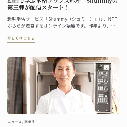
動画で学ぶ本格フランス料理 Shummyの
第三弾が配信スタート！
趣味学習サービス「Shummy（シュミー）」は、NTT
ぷららが運営するオンライン講座です。昨年より、
ル・コルドン・ブルー神戸校のシェフ講師が教える菓
詳しくはこちら
子講座、パン講座を配信してきましたが、この度、第
三弾として、料理講座担当ヴァンサン・コペルスキー
シェフ講師による『鶏のフリカッセの作り方』の動画
配信がスタートしました。
ニュース, 卒業生