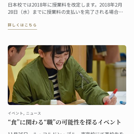
日本校では2018年に授業料を改定します。2018年2月
28日（水）までに授業料の支払いを完了される場合、
特別に改定前の2017年の授業料が適用されます。受講
詳しくはこちら
をご検討中の方は、早めのお申し込みがお得です。ど
うぞお急ぎください！
イベント, ニュース
“食”に関わる“職”の可能性を探るイベント
11月25日、ル・コルドン・ブルー東京校にて高校生を