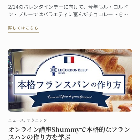
2/14のバレンタインデーに向けて、今年もル・コルド
ン・ブルーではバラエティに富んだチョコレートをご
用意しました。これから全国の百貨店催事場などで販
詳しくはこちら
促イベントが行われ、東京校と神戸校のシェフ講師た
ちも応援に駆けつけます。
ニュース, テクニック
オンライン講座Shummyで本格的なフラン
スパンの作り方を学ぶ