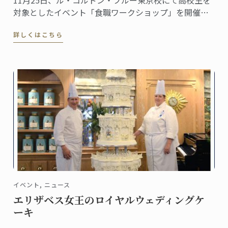
対象としたイベント「食職ワークショップ」を開催し
ました。キッチンでの調理実習とゲーム形式のグルー
詳しくはこちら
プワークを通じ、食に関わる仕事、“食職”について参
加者に考えてもらうという試み。その様子をレポート
します。
イベント, ニュース
エリザベス女王のロイヤルウェディングケ
ーキ