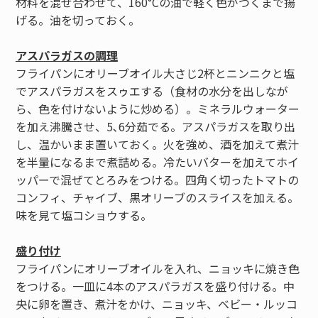
材料を混ぜ合わせて、160°Cの油で軽く色がつくまで揚
げる。油を切っておく。
アスパラガスの調理
フライパンにオリーブオイル大さじ2杯とニンニクと塩
でアスパラガスをスゥエする（食材の水分を出しなが
ら、色を付けないように炒める）。ミネラルウォーター
を加え沸騰させ、5､6分茹でる。アスパラガスを取り出
し、温かいまま置いておく。火を強め、酒を加えて煮汁
を半量になるまで煮詰める。冷たいバターを加えてホイ
ッパーで混ぜてとろみをつける。四角く切ったトマトの
コンフィ、チャイブ、黒オリーブのスライスを加える。
味を見て塩コショウする。
盛り付け
フライパンにオリーブオイルを入れ、ニョッキに焼き色
をつける。一皿に4本のアスパラガスを盛り付ける。中
央に卵を置き、煮汁をかけ、ニョッキ、ベビー・ルッコ