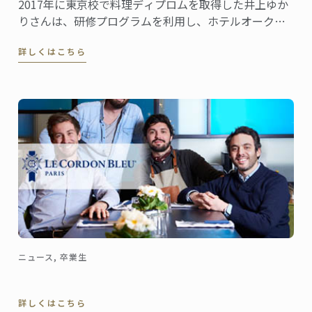
2017年に東京校で料理ディプロムを取得した井上ゆか
りさんは、研修プログラムを利用し、ホテルオークラ
東京の「フランス料理・ワインダイニング ラ・ベ
詳しくはこちら
ル・エポック/バロン オークラ」で現場研修を行いまし
た。この研修を通して学んだこと、感じたことを井上
さんに聞きました。
ニュース, 卒業生
詳しくはこちら