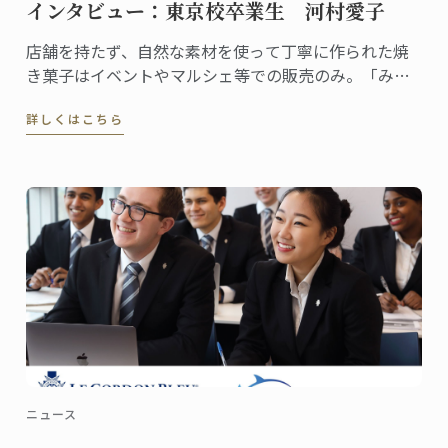
インタビュー：東京校卒業生 河村愛子
店舗を持たず、自然な素材を使って丁寧に作られた焼
き菓子はイベントやマルシェ等での販売のみ。「みの
たけ製菓」の屋号でユニークな活動を展開する河村愛
詳しくはこちら
子さんは、2002年に東京校でグラン・ディプロムを取
得しました。
ニュース