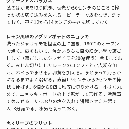
グリーンアスパラガス
茎のはかまを取り除き、穂先から6センチのところに輪
っか状の切り込みを入れる。ピーラーで皮をむき、洗っ
ておく。茎を12から14センチの長さに切っておく。
レモン風味のアグリアポテトのニョッキ
洗ったジャガイモを粗塩の上に置き、180°Cのオーブン
で焼く。皮をむいて、温かいうちに目の細かい網で裏ご
しして（裏ごししたジャガイモを200g使う）冷ましてお
く。みじん切りにしたレモンのコンフィと小麦粉を加
え、木べらでまぜる。卵黄を加える。まとまって滑らか
になるまでよく混ぜる。直径1.5センチから2センチの棒
状に伸ばす。6個から8個に均等に切り分ける。小さく丸
めて、ニョッキ・ボードの上で転がして形作る。冷蔵庫
で休ませる。たっぷりの塩を入れて沸騰させたお湯で
2、3分茹でる。水気を切っておく。
黒オリーブのフリット