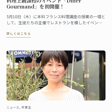
料理上級課程のイベント「Dîner
Gourmand」を初開催！
5月10日（木）に本科フランス料理講座の授業の一環と
して、生徒たちの主催でレストランを模したイベント
「Dîner Gourmand」が行われました。今年から新しく
詳しくはこちら
なったフランス料理ディプロムに加わった講座内容の
一つで、今回が初の開催です。
ニュース, 卒業生