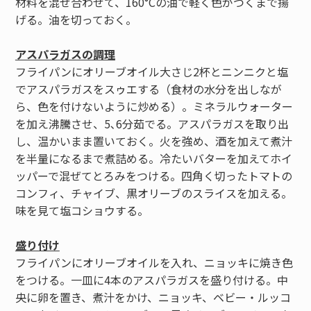
材料を混ぜ合わせて、160°Cの油で軽く色がつくまで揚
げる。油を切っておく。
アスパラガスの調理
フライパンにオリーブオイル大さじ2杯とニンニクと塩
でアスパラガスをスゥエする（食材の水分を出しなが
ら、色を付けないように炒める）。ミネラルウォーター
を加え沸騰させ、5､6分茹でる。アスパラガスを取り出
し、温かいまま置いておく。火を強め、酒を加えて煮汁
を半量になるまで煮詰める。冷たいバターを加えてホイ
ッパーで混ぜてとろみをつける。四角く切ったトマトの
コンフィ、チャイブ、黒オリーブのスライスを加える。
味を見て塩コショウする。
盛り付け
フライパンにオリーブオイルを入れ、ニョッキに焼き色
をつける。一皿に4本のアスパラガスを盛り付ける。中
央に卵を置き、煮汁をかけ、ニョッキ、ベビー・ルッコ