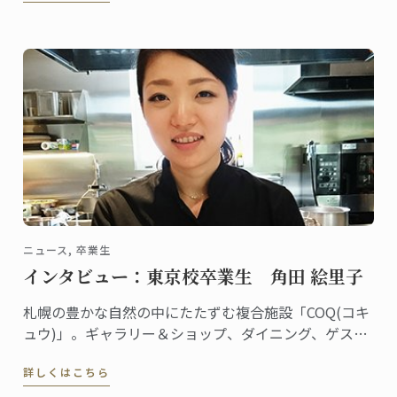
ニュース, 卒業生
インタビュー：東京校卒業生 角田 絵里子
札幌の豊かな自然の中にたたずむ複合施設「COQ(コキ
ュウ)」。ギャラリー＆ショップ、ダイニング、ゲスト
ハウスを備えた素敵な空間です。ダイニングはミシュ
詳しくはこちら
ラン一つ星のレストラン「akinagao」とのコラボレー
ションにより生まれました。