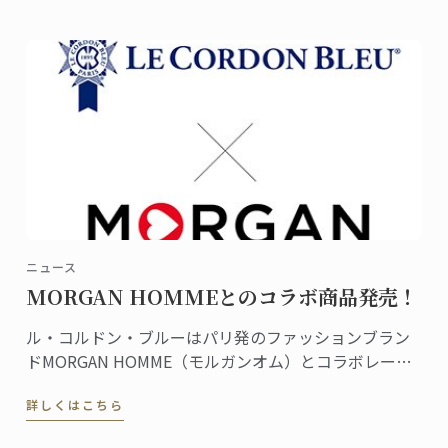
ニュース
MORGAN HOMMEとのコラボ商品発売！
ル・コルドン・ブルーはパリ発のファッションブラン
ドMORGAN HOMME（モルガンオム）とコラボレーシ
ョン、商品を共同開発しました。Tシャツやポロシャ
詳しくはこちら
ツ、バッグ、マグカップなどの商品すべてにル・コル
ドン・ブルーのロゴやダミエがあしらわれ、フランス