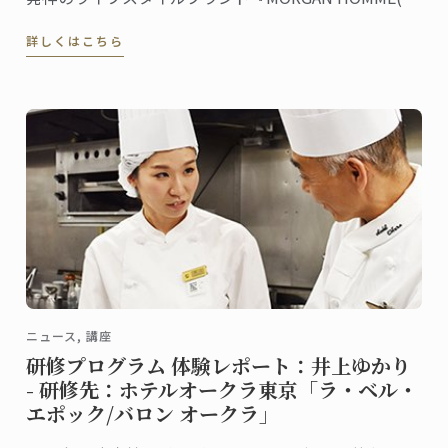
ルガンオム)』とのコラボレーションを記念し、ル・コ
詳しくはこちら
ルドン・ブルーのニュースレター（メルマガ）に新規
登録された方の中から抽選でコラボレーションアイテ
ムをプレゼントするキャンペーンを実施中です。 ...
ニュース, 講座
研修プログラム 体験レポート：井上ゆかり
- 研修先：ホテルオークラ東京「ラ・ベル・
エポック/バロン オークラ」