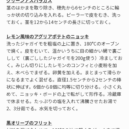
グリーンアスパラガス
茎のはかまを取り除き、穂先から6センチのところに輪
っか状の切り込みを入れる。ピーラーで皮をむき、洗っ
ておく。茎を12から14センチの長さに切っておく。
レモン風味のアグリアポテトのニョッキ
洗ったジャガイモを粗塩の上に置き、180°Cのオーブン
で焼く。皮をむいて、温かいうちに目の細かい網で裏ご
しして（裏ごししたジャガイモを200g使う）冷ましてお
く。みじん切りにしたレモンのコンフィと小麦粉を加
え、木べらでまぜる。卵黄を加える。まとまって滑らか
になるまでよく混ぜる。直径1.5センチから2センチの棒
状に伸ばす。6個から8個に均等に切り分ける。小さく丸
めて、ニョッキ・ボードの上で転がして形作る。冷蔵庫
で休ませる。たっぷりの塩を入れて沸騰させたお湯で
2、3分茹でる。水気を切っておく。
黒オリーブのフリット