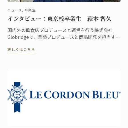
ニュース, 卒業生
インタビュー：東京校卒業生 萩本 智久
国内外の飲食店プロデュースと運営を行う株式会社
Globridgeで、業態プロデュースと商品開発を担当する
萩本智久さん。2005年に東京校で料理ディプロムを取
詳しくはこちら
得し、まだ20代の若さながら、料理人の気持ちを大切
にしつつ、経営的にも成功する店作りに奔走・活躍し
ています。