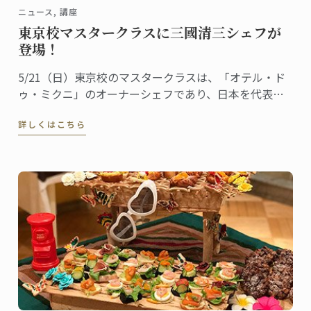
ニュース, 講座
東京校マスタークラスに三國清三シェフが
登場！
5/21（日）東京校のマスタークラスは、「オテル・ド
ゥ・ミクニ」のオーナーシェフであり、日本を代表す
るフレンチの巨匠・三國清三シェフをお招きして開催
詳しくはこちら
しました。その様子をレポートします。