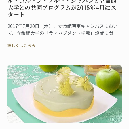
ル・コルドン・ブルー・ジャパンと立命館
大学との共同プログラムが2018年4月にス
タート
2017年7月20日（木）、立命館東京キャンパスにおい
て、立命館大学の「食マネジメント学部」設置に関す
る発表およびル･コルドン･ブルーと立命館大学の教学
詳しくはこちら
提携に関する記者発表が行われました。