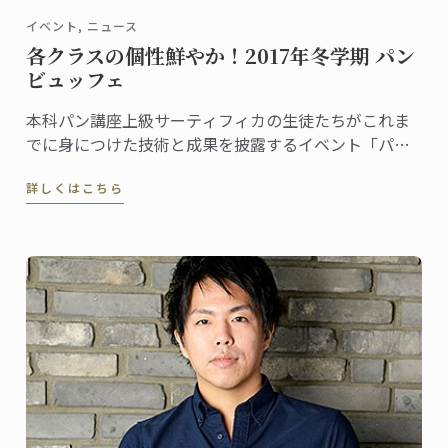
イベント, ニュース
各クラスの個性鮮やか！2017年冬学期 パン
ビュッフェ
本科パン講座上級サーティフィカの生徒たちがこれま
でに身につけた技術と成果を披露するイベント「パン
ビュッフェ」。各クラスでテーマを決め、作ったピエ
詳しくはこちら
スや一口サイズのパンをプレゼンテーション。ご来場
の皆様に見学・試食していただきます。 3月末、2017
年冬学期のパンビュッフェが行われました。その様子
をレポートします。