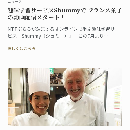
ニュース
趣味学習サービスShummyで フランス菓子
の動画配信スタート！
NTTぷららが運営するオンラインで学ぶ趣味学習サー
ビス「Shummy（シュミー）」。この7月より
Shummyにてル・コルドン・ブルー 神戸校の菓子講座
詳しくはこちら
シェフ講師が教える『Pomme d’amour（ポム・ダム
ール）の作り方』の動画配信が始まりました。