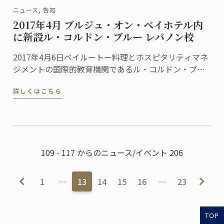
ニュース, 告知
2017年4月 ブルジュ・オン・ベイホテル内
に新設ル・コルドン・ブルー レバノン校
2017年4月6日ベイルートー料理とホスピタリティマネ
ジメントの国際的教育機関であるル・コルドン・ブル
ーは、レバノンに新たな学校を設立します。グランデ
詳しくはこちら
ィプロムから料理、菓子、パンのディプロムが修得で
きる、幅広い料理講座を提供します。
109 - 117 からのニュース/イベント 206
1
…
13
14
15
16
…
23
TOP