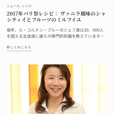
ニュース, レシピ
2017年パリ祭レシピ： ヴァニラ風味のシャ
ンティイとフルーツのミルフイユ
毎年、ル・コルドン・ブルーのシェフ達は20、000人
を超える生徒達に彼らの専門的知識を教えています。
今年のパリ祭はフランスらしいノウハウを学びつつ、
詳しくはこちら
シェフ達と一緒に伝統のミルフィーユのレシピでお祝
いしませんか？