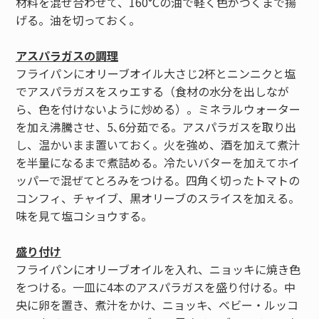
材料を混ぜ合わせて、160°Cの油で軽く色がつくまで揚
げる。油を切っておく。
アスパラガスの調理
フライパンにオリーブオイル大さじ2杯とニンニクと塩
でアスパラガスをスゥエする（食材の水分を出しなが
ら、色を付けないように炒める）。ミネラルウォーター
を加え沸騰させ、5､6分茹でる。アスパラガスを取り出
し、温かいまま置いておく。火を強め、酒を加えて煮汁
を半量になるまで煮詰める。冷たいバターを加えてホイ
ッパーで混ぜてとろみをつける。四角く切ったトマトの
コンフィ、チャイブ、黒オリーブのスライスを加える。
味を見て塩コショウする。
盛り付け
フライパンにオリーブオイルを入れ、ニョッキに焼き色
をつける。一皿に4本のアスパラガスを盛り付ける。中
央に卵を置き、煮汁をかけ、ニョッキ、ベビー・ルッコ