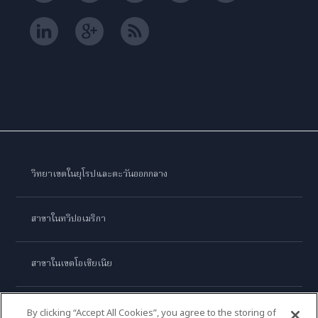
วิทยาเขตในยุโรปและตะวันออกกลาง
สาขาในทวีปอเมริกา
สาขาในเขตโอเชียเนีย
สาขาในทวีปเอเชีย
By clicking “Accept All Cookies”, you agree to the storing of