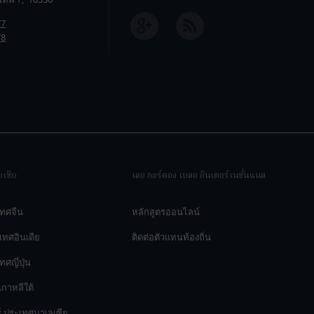
77
78
เชีย
เลอ กอร์ดอง เบลอ อินเตอร์เนชั่นแนล
เทศจีน
หลักสูตรออนไลน์
ะเทศอินเดีย
ติดต่อตัวแทนท้องถิ่น
ศญี่ปุ่น
กาหลีใต้
ร์ ประเทศมาเลเซีย