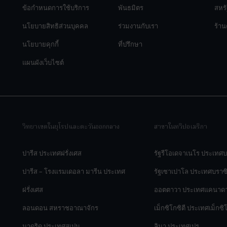
ข้อกำหนดการใช้บริการ
พันธมิตร
สหรั
นโยบายสิทธิส่วนบุคคล
ร่วมงานกับเรา
ร้าน
นโยบายคุกกี้
ที่ปรึกษา
แผนผังเว็บไซต์
วิทยาเขตในยุโรปและตะวันออกกลาง
สาขาในทวีปอเมริกา
ปารีส ประเทศฝรั่งเศส
รัฐรีโอเดจาเนโร ประเทศบ
ปารีส – โรงแรมเดอลา มารีน ประเทศ
รัฐเซาเปาโล ประเทศบราซ
ฝรั่งเศส
ออตตาวา ประเทศแคนาด
ลอนดอน สหราชอาณาจักร
เม็กซิโกซิตี ประเทศเม็กซิ
มาดริด ประเทศสเปน
ลิมา ประเทศเปรู