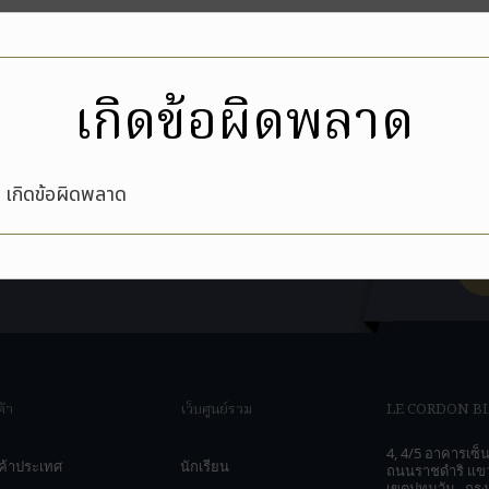
เอกสารประชาสัมพันธ์
เกี่ยวกับเรา
ข่าวสารและกิจกรรม
ต
ทพฯ
เกิดข้อผิดพลาด
เกิดข้อผิดพลาด
ค้า
เว็บศูนย์รวม
LE CORDON B
4, 4/5 อาคารเซ็น
นค้าประเทศ
นักเรียน
ถนนราชดำริ แขว
เขตปทุมวัน , กรุ