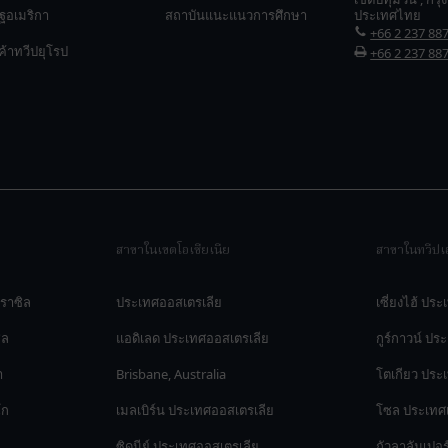
ฐอเมริกา
สถาบันแนะแนวการศึกษา
ประเทศไทย
+66 2 237 88
ค้าทวีปยุโรป
+66 2 237 88
สาขาในเขตโอเชียเนีย
สาขาในทวีปเอ
ราซิล
ประเทศออสเตรเลีย
เซี่ยงไฮ้ ประ
ิล
แอดิเลด ประเทศออสเตรเลีย
กูร์กาวน์ ปร
า
Brisbane, Australia
โตเกียว ประเท
โก
เมลเบิร์น ประเทศออสเตรเลีย
โซล ประเทศเ
ซิดนีย์ ประเทศออสเตรเลีย
กัวลาลัมเปอ