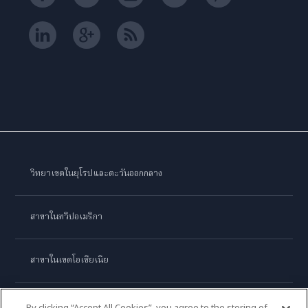
วิทยาเขตในยุโรปและตะวันออกกลาง
สาขาในทวีปอเมริกา
สาขาในเขตโอเชียเนีย
สาขาในทวีปเอเชีย