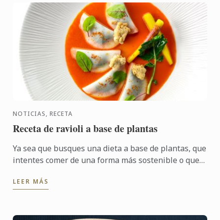
NOTICIAS, RECETA
Receta de ravioli a base de plantas
Ya sea que busques una dieta a base de plantas, que
intentes comer de una forma más sostenible o que
quieras probar algo nuevo, hay un mundo de
LEER MÁS
sabores que ...