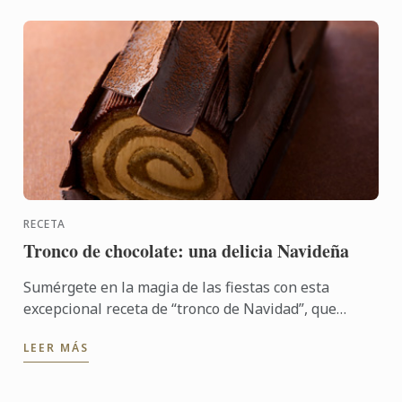
RECETA
Tronco de chocolate: una delicia Navideña
Sumérgete en la magia de las fiestas con esta
excepcional receta de “tronco de Navidad”, que
forma parte del nuevo libro «L'École du Chocolat».
LEER MÁS
Un postre ...