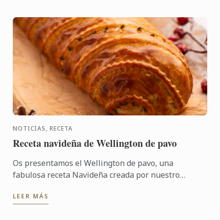
NOTICIAS, RECETA
Receta navideña de Wellington de pavo
Os presentamos el Wellington de pavo, una
fabulosa receta Navideña creada por nuestro
restaurante londinense Cord by Le Cordon Bleu por
LEER MÁS
el Chef Karl O´Dell. ...