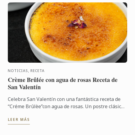
NOTICIAS, RECETA
Crème Brûlée con agua de rosas Receta de
San Valentín
Celebra San Valentín con una fantástica receta de
“Créme Brûlèe”con agua de rosas. Un postre clásico
que puedes preparar con antelación y sorprender a
LEER MÁS
tu pareja ...