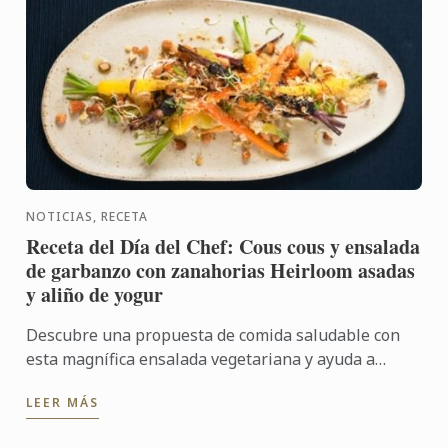
NOTICIAS, RECETA
Receta del Día del Chef: Cous cous y ensalada
de garbanzo con zanahorias Heirloom asadas
y aliño de yogur
Descubre una propuesta de comida saludable con
esta magnífica ensalada vegetariana y ayuda a
poner en valor opciones nutritivas y sostenibles, a
LEER MÁS
través de una ...