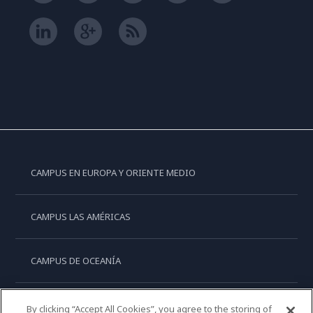
CAMPUS EN EUROPA Y ORIENTE MEDIO
CAMPUS LAS AMÉRICAS
CAMPUS DE OCEANÍA
CAMPUS DE ASIA
By clicking “Accept All Cookies”, you agree to the storing of