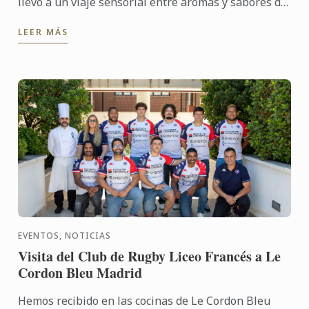
llevó a un viaje sensorial entre aromas y sabores de
Japón. Junto a Noelia Tomoshige, creadora de
LEER MÁS
Monroebakes, y ...
EVENTOS, NOTICIAS
Visita del Club de Rugby Liceo Francés a Le
Cordon Bleu Madrid
Hemos recibido en las cocinas de Le Cordon Bleu