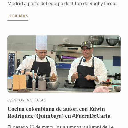
Madrid a parte del equipo del Club de Rugby Liceo
Francés, que compartió un "entrenamiento" muy
LEER MÁS
especial junto a ...
EVENTOS, NOTICIAS
Cocina colombiana de autor, con Edwin
Rodriguez (Quimbaya) en #FueraDeCarta
El pasado 12 de mayo, los alumnos y alumni de Le