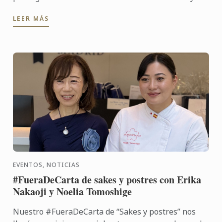
viajes", un proyecto desarrollado en colaboración
LEER MÁS
con Renault, ...
EVENTOS, NOTICIAS
#FueraDeCarta de sakes y postres con Erika
Nakaoji y Noelia Tomoshige
Nuestro #FueraDeCarta de “Sakes y postres” nos