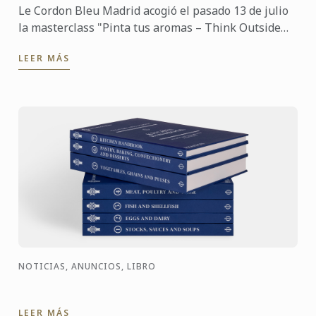
Le Cordon Bleu Madrid acogió el pasado 13 de julio
la masterclass "Pinta tus aromas – Think Outside
the Glass", impartida por José Manuel Antelo,
LEER MÁS
experto en ...
NOTICIAS, ANUNCIOS, LIBRO
LEER MÁS