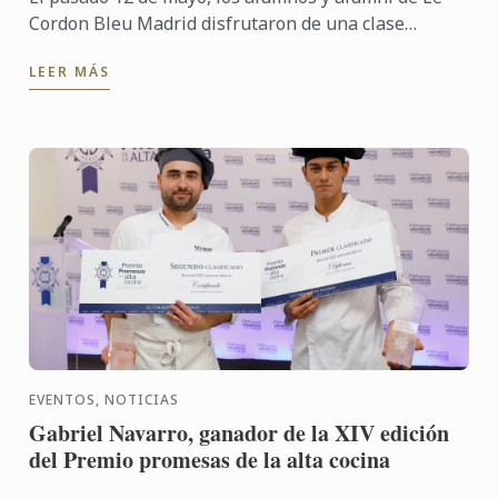
Cordon Bleu Madrid disfrutaron de una clase
magistral sobre cocina colombiana, de la mano del
LEER MÁS
chef Edwin ...
EVENTOS, NOTICIAS
Gabriel Navarro, ganador de la XIV edición
del Premio promesas de la alta cocina