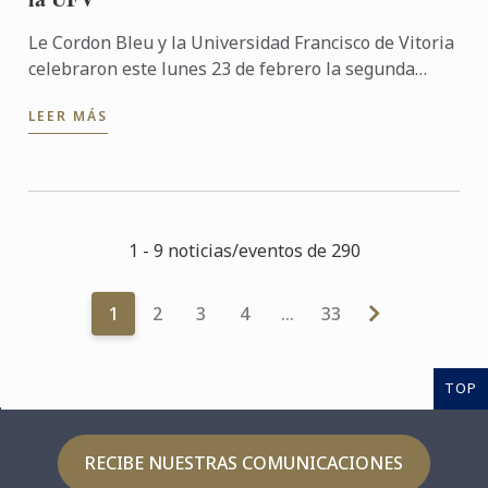
Le Cordon Bleu y la Universidad Francisco de Vitoria
celebraron este lunes 23 de febrero la segunda
edición del Foro de Empleo de Gastronomía. Este
LEER MÁS
evento está ...
1 - 9 noticias/eventos de 290
1
2
3
4
…
33
TOP
RECIBE NUESTRAS COMUNICACIONES