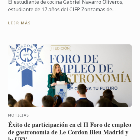
El estudiante de cocina Gabriel Navarro Oliveros,
estudiante de 17 años del CIFP Zonzamas de
Lanzarote, ha resultado ganador de la XIV edición
LEER MÁS
del Premio ...
NOTICIAS
Éxito de participación en el II Foro de empleo
de gastronomía de Le Cordon Bleu Madrid y
la UFV