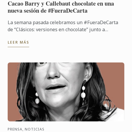
Cacao Barry y Callebaut chocolate en una
nueva sesión de #FueraDeCarta
La semana pasada celebramos un #FueraDeCarta
de “Clásicos: versiones en chocolate” junto a
Callebaut chocolate y Cacao Barry, de la mano del
LEER MÁS
chef José María ...
PRENSA, NOTICIAS