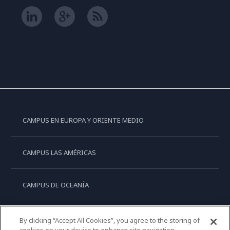
CAMPUS EN EUROPA Y ORIENTE MEDIO
CAMPUS LAS AMÉRICAS
CAMPUS DE OCEANÍA
CAMPUS DE ASIA
By clicking “Accept All Cookies”, you agree to the storing of