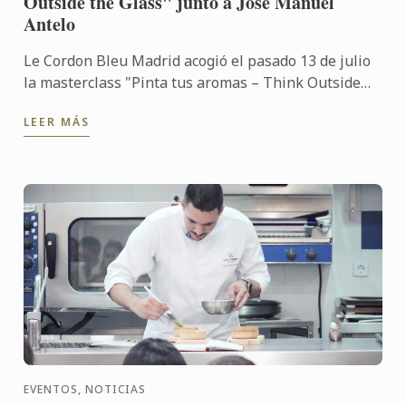
Outside the Glass" junto a José Manuel
Antelo
Le Cordon Bleu Madrid acogió el pasado 13 de julio
la masterclass "Pinta tus aromas – Think Outside
the Glass", impartida por José Manuel Antelo,
LEER MÁS
experto en ...
EVENTOS, NOTICIAS