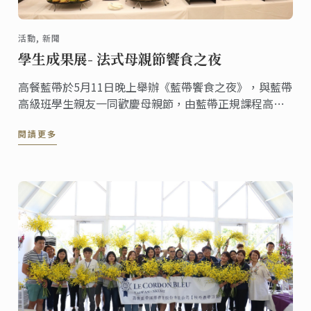
活動, 新聞
學生成果展- 法式母親節饗食之夜
高餐藍帶於5月11日晚上舉辦《藍帶饗食之夜》，與藍帶
高級班學生親友一同歡慶母親節，由藍帶正規課程高級
班學生親自操刀，與在場的嘉賓渡過一場絕無僅有的甜
閱讀更多
蜜母親節晚宴。