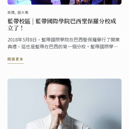
新聞, 圖片集
藍帶校區 | 藍帶國際學院巴西聖保羅分校成
立了！
2018年5月8日，藍帶國際學院在巴西聖保羅舉行了開業
典禮，這也是藍帶在巴西的第一個分校。藍帶國際學院
在20個國家有超過35個學院，每年有來自全球2萬名學
閱讀更多
生就讀。藍帶的不斷壯大，給世界各地熱愛烹飪美食、
餐飲業人士提供更多專業學院。