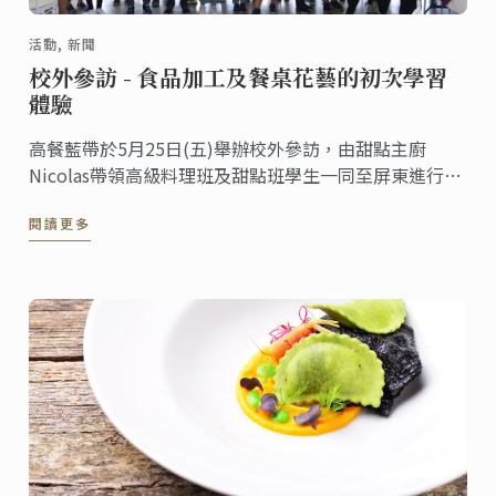
活動, 新聞
校外參訪 - 食品加工及餐桌花藝的初次學習
體驗
高餐藍帶於5月25日(五)舉辦校外參訪，由甜點主廚
Nicolas帶領高級料理班及甜點班學生一同至屏東進行校
外職業參訪，本次參訪重點以食品加工及花園農場兩大
閱讀更多
主軸，目的為使高級班學生於畢業前夕，得以透過職業
參訪跳脫框架獲得不同的思惟與靈感。