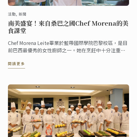
活動, 新聞
南美盛宴！來自桑巴之國Chef Morena的美
食課堂
Chef Morena Leite畢業於藍帶國際學院巴黎校區，是目
前巴西最優秀的女性廚師之一。她在烹飪中十分注重將
巴西本地食材與法式烹飪技巧相結合，由此創造出獨具
閱讀更多
特色的美食。5月18日下午，Chef Morena在藍帶上海校
區講座上為大家演示了不同料理的烹飪手法。