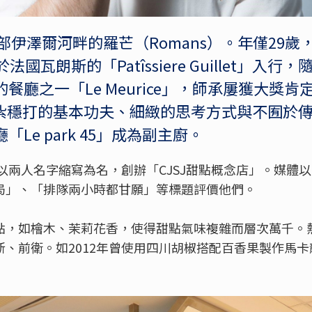
東部伊澤爾河畔的羅芒（Romans）。年僅29
國瓦朗斯的「Patîssiere Guillet」入
廳之一「Le Meurice」，師承屢獲大獎肯定的
得穩紮穩打的基本功夫、細緻的思考方式與不囿於
Le park 45」成為副主廚。
中以兩人名字縮寫為名，創辦「CJSJ甜點概念店」。媒體
局」、「排隊兩小時都甘願」等標題評價他們。
點，如檜木、茉莉花香，使得甜點氣味複雜而層次萬千。
前衛。如2012年曾使用四川胡椒搭配百香果製作馬卡龍，贏
。