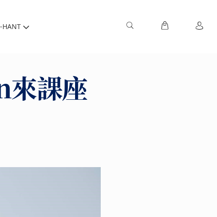
-HANT
in來課座