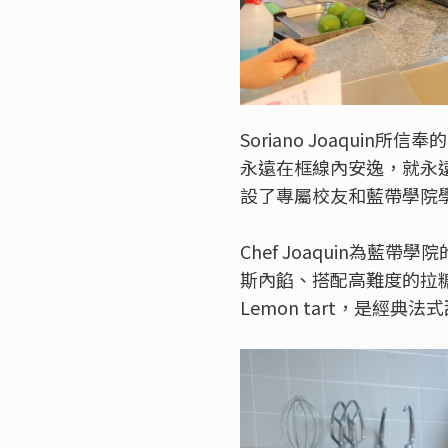
Soriano Joaqu
永遠在框線內安逸，就永遠無
設了專屬校友和藍帶學院
Chef Joaquin為藍
斯內餡、搭配高難度的拉糖工
Lemon tart，是經典