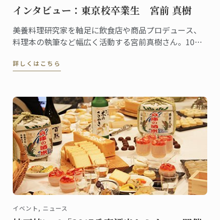
インタビュー：東京校卒業生 宮前 真樹
美養料理研究家を軸足に飲食店や商品プロデュース、
料理本の執筆など幅広く活動する宮前真樹さん。10～
20代にはアイドルとして大人気、今もタレントとして
詳しくはこちら
の顔を持ち様々なメディアに登場することからご存知
の方も多いでしょう。そんな宮前さんは2004年に東京
校で菓子ディプロムを取得した卒業生です。
イベント, ニュース