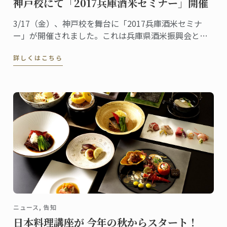
神戸校にて「2017兵庫酒米セミナー」開催
3/17（金）、神戸校を舞台に「2017兵庫酒米セミナ
ー」が開催されました。これは兵庫県酒米振興会と神
戸校の共催イベントで、日仏食文化の融合を「見て、
詳しくはこちら
聞いて、体験し、学んでもらう」のがコンセプト。一
般公募から選ばれた40名の参加者が日本酒とフレンチ
のコラボレーションを楽しみました。
ニュース, 告知
日本料理講座が 今年の秋からスタート！