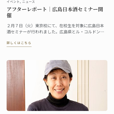
イベント, ニュース
アフターレポート｜広島日本酒セミナー開
催
２月７日（火）東京校にて、在校生を対象に広島日本
酒セミナーが行われました。広島県とル・コルドン・
ブルーが継続的に行っているコラボレーションの一つ
詳しくはこちら
で、パリ校でも定期的に行われて好評を博しているイ
ベントです。