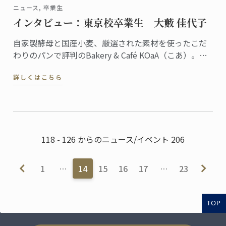
ニュース, 卒業生
インタビュー：東京校卒業生 大藪 佳代子
自家製酵母と国産小麦、厳選された素材を使ったこだ
わりのパンで評判のBakery & Café KOaA（こあ）。オ
ーナーシェフの大藪佳代子さんは、2010年に東京校で
詳しくはこちら
パンディプロムを取得。川崎市・高津の住宅街でひと
際目を引くモダンなベーカリーはご自宅兼店舗で、建
築家であるご主人の設計だそう。
118 - 126 からのニュース/イベント 206
1
…
14
15
16
17
…
23
TOP