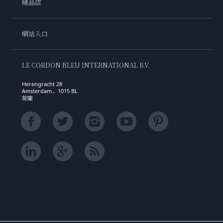
精品店
網站入口
LE CORDON BLEU INTERNATIONAL B.V.
Herengracht 28
Amsterdam , 1015 BL
荷蘭