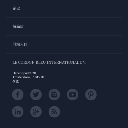
企业
精品店
网站入口
LE CORDON BLEU INTERNATIONAL B.V.
Herengracht 28
Amsterdam , 1015 BL
荷兰