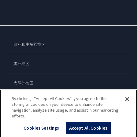
欧洲和中东的校区
美洲校区
大洋洲校区
By clicking “Accept All Cookies”, you agree to the
亚洲校区
storing of cookies on your device to enhance site
navigation, analyze site usage, and assist in our marketing
efforts.
蓝带国际学院
Cookies Settings
Accept All Cookies
Copyright © 2026
Le Cordon Bleu International B.V.
All Rights Reserved.