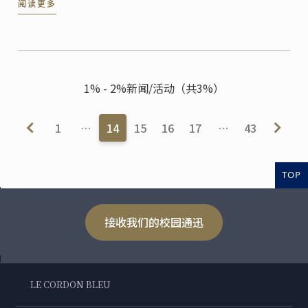
阅读更多
学的一环，活动以自助餐会形式提供给宾客们各式各样
的甜品。 接着就让我们深入探访初次于神户校举行的此
一活动。
1% - 2%新闻/活动（共3%）
1
…
14
15
16
17
…
43
TOP
接收我们的校园通迅
LE CORDON BLEU