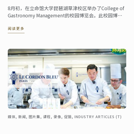
8月初，在立命馆大学琵琶湖草津校区举办了College of
Gastronomy Management的校园博览会。此校园博览
会共计约数千人到访参观，会上也举办了蓝带与该校合
阅读更多
作推行的全球性厨艺经营管理课程的模拟授课。超过两
百名充满热忱的准考生和家长一同观摩授课情景。
媒体, 新闻, 图片集, 课程, 录像, 促销, INDUSTRY ARTICLES (T)