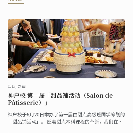
介绍神户校6月份举办的面包展示会，由Philippe Koehl
主厨指导。
活动, 新闻
神户校 第一届「甜品铺活动（Salon de
Pâtisserie）」
神户校于6月20日举办了第一届由甜点高级班同学筹划的
「甜品铺活动」。 随着甜点本科课程的革新，我们在新
课程中加入了此项由学生们自行企划主办的活动作为教