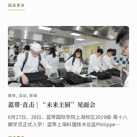
阅读更多
节，参与CCTV-2《厨王争霸》的录制，担任法国路易十
三品牌挚友，出版《余勇浪~生活就是一场烹饪》。
媒体, 活动, 新闻
蓝带·直击 | “未来主厨”见面会
6月27日、28日，蓝带国际学院上海校区2019级-第十八
期学员正式入学！蓝带上海料理技术总监Philippe
Clergue出席新生见面会并为新生致辞。