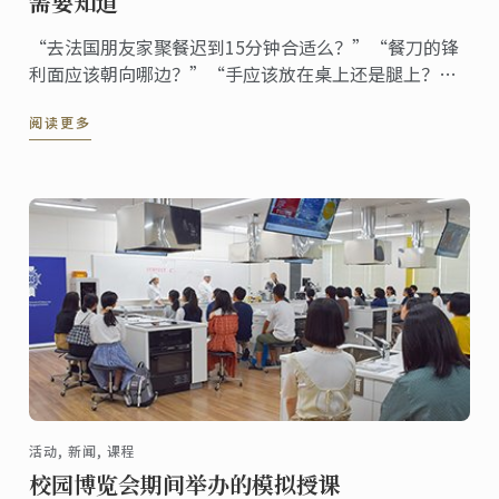
需要知道
“去法国朋友家聚餐迟到15分钟合适么？”“餐刀的锋
利面应该朝向哪边？”“手应该放在桌上还是腿上？”
……8月14日，蓝带讲座特设餐桌礼仪入门教学，与
阅读更多
Matthieu Ventelon一起了解法餐礼仪的那些事儿。
活动, 新闻, 课程
校园博览会期间举办的模拟授课