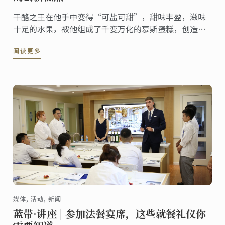
干酪之王在他手中变得“可盐可甜”，甜味丰盈，滋味
十足的水果，被他组成了千变万化的慕斯蛋糕，创造
“新食感”，源于对创新与经典的不断钻研，他就是本
阅读更多
周蓝带客座讲师邢志强。
媒体, 活动, 新闻
蓝带·讲座 | 参加法餐宴席，这些就餐礼仪你