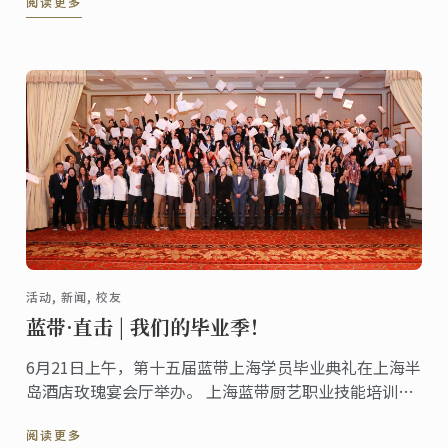
阅读更多
活动, 新闻, 校友
蓝带·直击 | 我们的毕业季！
6月21日上午，第十五届蓝带上海学员毕业典礼在上海半
岛酒店玫瑰宴会厅举办。 上海蓝带厨艺职业技能培训学
校校长李小华先生、副校长施雯女士、蓝带大中华区总
阅读更多
经理商凌燕女士、特邀嘉宾上海迪士尼乐园厨务总监