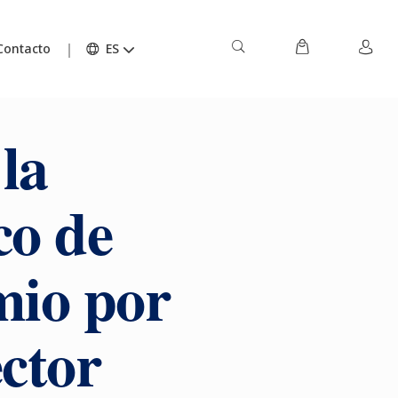
Contacto
ES
la
co de
mio por
ector