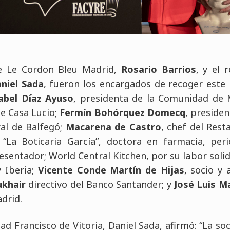
de Le Cordon Bleu Madrid,
Rosario Barrios
, y el 
niel Sada
, fueron los encargados de recoger este 
abel Díaz Ayuso
, presidenta de la Comunidad de
de Casa Lucio;
Fermín Bohórquez Domecq
, presiden
ral de Balfegó;
Macarena de Castro
, chef del Res
 “La Boticaria García”, doctora en farmacia, per
esentador; World Central Kitchen, por su labor solid
 Iberia;
Vicente Conde Martín de Hijas
, socio y
khair
directivo del Banco Santander; y
José Luis M
drid.
idad Francisco de Vitoria, Daniel Sada, afirmó: “La 