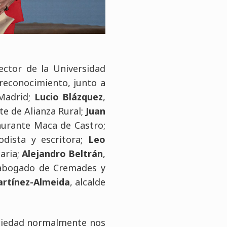
rector de la Universidad
reconocimiento, junto a
 Madrid;
Lucio Blázquez
,
te de Alianza Rural;
Juan
taurante Maca de Castro;
iodista y escritora;
Leo
aria;
Alejandro Beltrán
,
 abogado de Cremades y
artínez-Almeida
, alcalde
sociedad normalmente nos