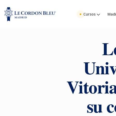
Cursos
Madr
L
Univ
Vitori
su c