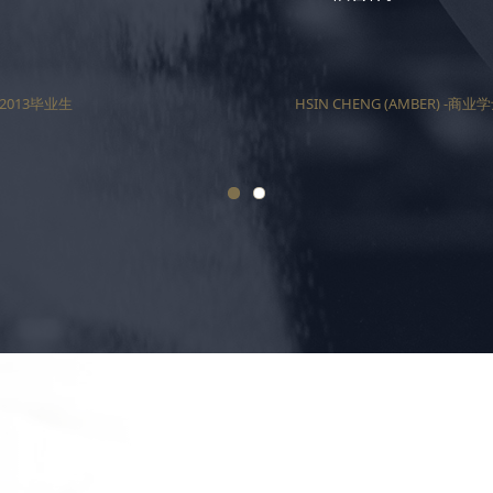
2013毕业生
HSIN CHENG (AMBER