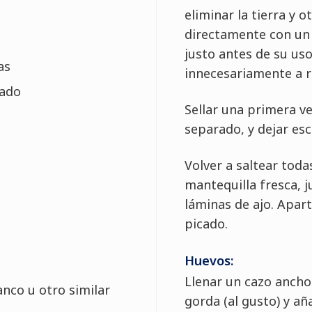
eliminar la tierra y o
directamente con un p
justo antes de su uso
as
innecesariamente a r
jado
Sellar una primera ve
separado, y dejar escu
Volver a saltear toda
mantequilla fresca, j
láminas de ajo. Apart
picado.
Huevos:
Llenar un cazo ancho 
anco u otro similar
gorda (al gusto) y añ