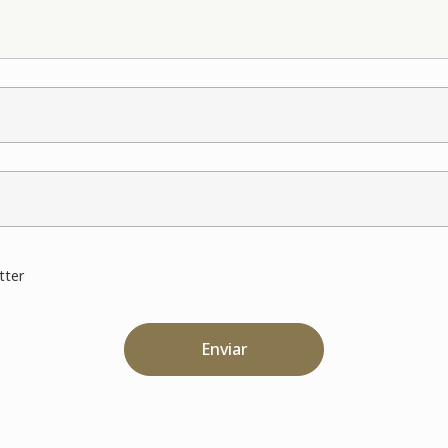
e
e
tter
Enviar