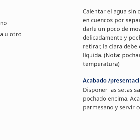
Calentar el agua sin
en cuencos por sepa
ano
darle un poco de mov
a u otro
delicadamente y poc
retirar, la clara deb
líquida. (Nota: pocha
temperatura).
Acabado /presentaci
Disponer las setas s
pochado encima. Acab
parmesano y servir c