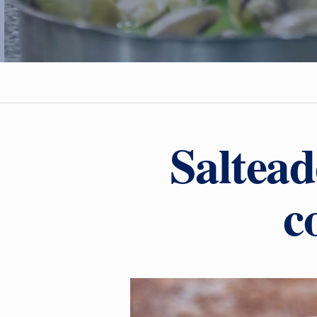
Saltead
c