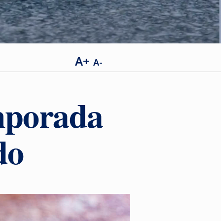
A+
A-
emporada
do