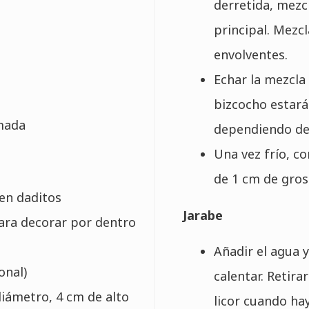
derretida, mezc
principal. Mezc
envolventes.
Echar la mezcla 
bizcocho estará
mada
dependiendo de
Una vez frío, co
de 1 cm de gros
 en daditos
Jarabe
ara decorar por dentro
Añadir el agua y
onal)
calentar. Retira
diámetro, 4 cm de alto
licor cuando hay