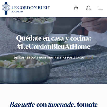
Quédate en casa y cocina:
#LeCordonBleuAtHome
DESCUBRE TODAS NUESTRAS RECETAS PUBLICADAS
AQUÍ
con
, tomate
Baguette
tapenade