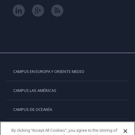
CAMPUS EN EUROPA Y ORIENTE MEDIO
CAMPUS LAS AMÉRICAS
CAMPUS DE OCEANÍA
CAMPUS DE ASIA
By clicking “Accept All Cookies”, you agree to the storing of