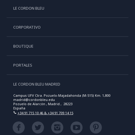
LE CORDON BLEU
CORPORATIVO
BOUTIQUE
PORTALES
LE CORDON BLEU MADRID
Campus UFV Ctra. Pozuelo-Majadahonda (M-515) Km. 1,800
madrid@cordonbleu.edu
Pozuelo de Alarcón , Madrid , 28223
España
+34 91 715 10 46 & +34 91 709 14 15