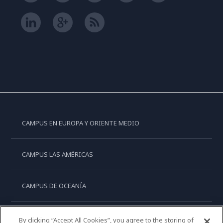
CAMPUS EN EUROPA Y ORIENTE MEDIO
CAMPUS LAS AMÉRICAS
CAMPUS DE OCEANÍA
CAMPUS DE ASIA
By clicking “Accept All Cookies”, you agree to the storing of