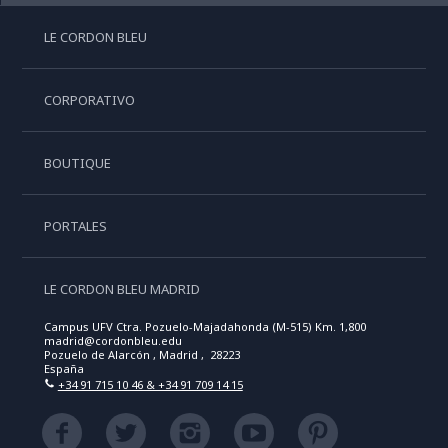
LE CORDON BLEU
CORPORATIVO
BOUTIQUE
PORTALES
LE CORDON BLEU MADRID
Campus UFV Ctra. Pozuelo-Majadahonda (M-515) Km. 1,800
madrid@cordonbleu.edu
Pozuelo de Alarcón , Madrid , 28223
España
+34 91 715 10 46 & +34 91 709 14 15