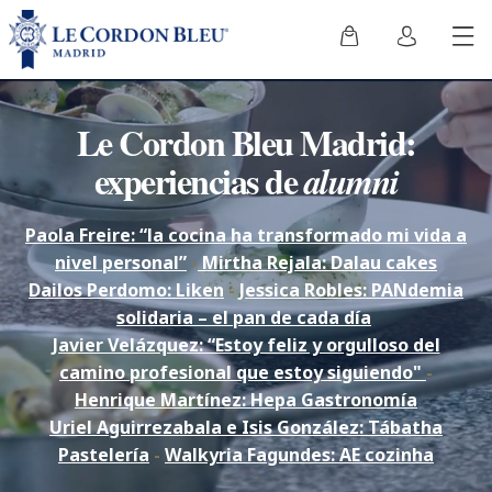
Le Cordon Bleu Madrid:
experiencias de
alumni
Paola Freire: “la cocina ha transformado mi vida a
nivel personal”
-
Mirtha Rejala: Dalau cakes
Dailos Perdomo: Liken
-
Jessica Robles: PANdemia
solidaria – el pan de cada día
Javier Velázquez: “Estoy feliz y orgulloso del
camino profesional que estoy siguiendo"
-
Henrique Martínez: Hepa Gastronomía
Uriel Aguirrezabala e Isis González: Tábatha
Pastelería
-
Walkyria Fagundes: AE cozinha