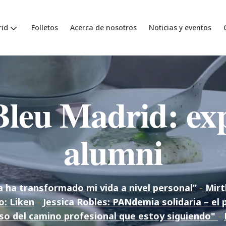
id
Folletos
Acerca de nosotros
Noticias y eventos
leu Madrid: exp
alumni
na ha transformado mi vida a nivel personal”
-
Mirt
: Liken
-
Jessica Robles: PANdemia solidaria – el 
loso del camino profesional que estoy siguiendo"
-