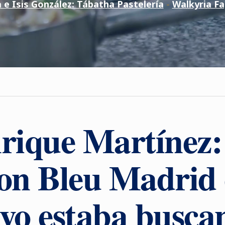
a e Isis González: Tábatha Pastelería
-
Walkyria Fa
rique Martínez:
n Bleu Madrid 
 yo estaba busca