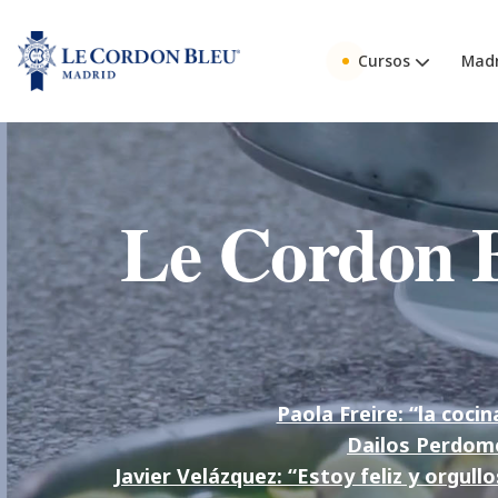
Cursos
Madr
Le Cordon B
Paola Freire: “la coci
Dailos Perdomo
Javier Velázquez: “Estoy feliz y orgul