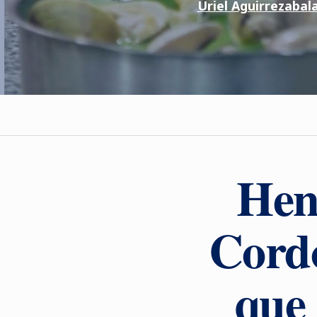
Uriel Aguirrezabal
Hen
Cordo
que