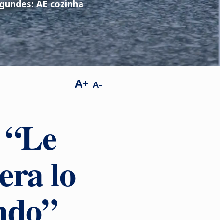
gundes: AE cozinha
A+
A-
 “Le
era lo
ndo”