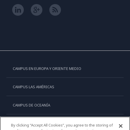
CAMPUS EN EUROPA Y ORIENTE MEDIO
CAMPUS LAS AMÉRICAS
CAMPUS DE OCEANÍA
CAMPUS DE ASIA
By clicking “Accept All Cookies”, you agree to the storing of