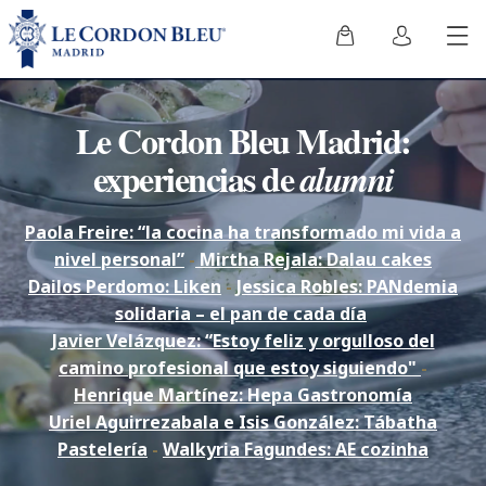
Le Cordon Bleu Madrid:
experiencias de
alumni
Paola Freire: “la cocina ha transformado mi vida a
nivel personal”
-
Mirtha Rejala: Dalau cakes
Dailos Perdomo: Liken
-
Jessica Robles: PANdemia
solidaria – el pan de cada día
Javier Velázquez: “Estoy feliz y orgulloso del
camino profesional que estoy siguiendo"
-
Henrique Martínez: Hepa Gastronomía
Uriel Aguirrezabala e Isis González: Tábatha
Pastelería
-
Walkyria Fagundes: AE cozinha