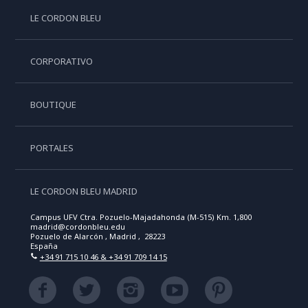
LE CORDON BLEU
CORPORATIVO
BOUTIQUE
PORTALES
LE CORDON BLEU MADRID
Campus UFV Ctra. Pozuelo-Majadahonda (M-515) Km. 1,800
madrid@cordonbleu.edu
Pozuelo de Alarcón , Madrid , 28223
España
+34 91 715 10 46 & +34 91 709 14 15