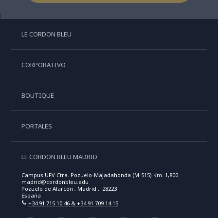
LE CORDON BLEU
CORPORATIVO
BOUTIQUE
PORTALES
LE CORDON BLEU MADRID
Campus UFV Ctra. Pozuelo-Majadahonda (M-515) Km. 1,800
madrid@cordonbleu.edu
Pozuelo de Alarcón , Madrid , 28223
España
+34 91 715 10 46 & +34 91 709 14 15