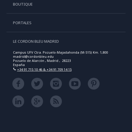
BOUTIQUE
PORTALES
LE CORDON BLEU MADRID
Campus UFV Ctra. Pozuelo-Majadahonda (M-515) Km. 1,800
madrid@cordonbleu.edu
Pozuelo de Alarcón , Madrid , 28223
España
+34 91 715 10 46 & +34 91 709 14 15