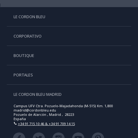
LE CORDON BLEU
CORPORATIVO
BOUTIQUE
PORTALES
LE CORDON BLEU MADRID
Campus UFV Ctra. Pozuelo-Majadahonda (M-515) Km. 1,800
madrid@cordonbleu.edu
Pozuelo de Alarcón , Madrid , 28223
España
+34 91 715 10 46 & +34 91 709 14 15