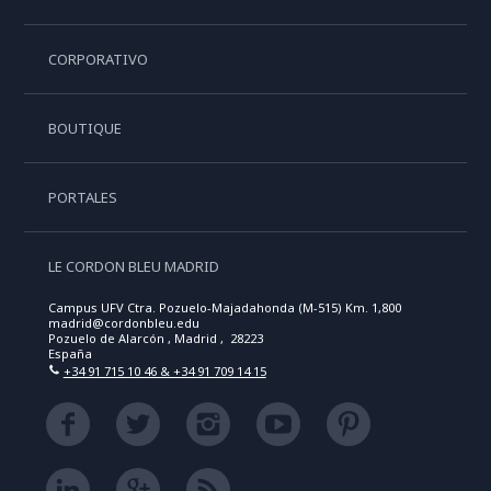
CORPORATIVO
BOUTIQUE
PORTALES
LE CORDON BLEU MADRID
Campus UFV Ctra. Pozuelo-Majadahonda (M-515) Km. 1,800
madrid@cordonbleu.edu
Pozuelo de Alarcón , Madrid , 28223
España
+34 91 715 10 46 & +34 91 709 14 15