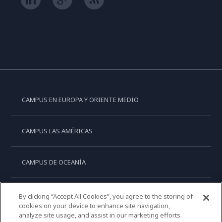
CAMPUS EN EUROPA Y ORIENTE MEDIO
CAMPUS LAS AMÉRICAS
CAMPUS DE OCEANÍA
CAMPUS DE ASIA
By clicking “Accept All Cookies”, you agree to the storing of
cookies on your device to enhance site navigation,
analyze site usage, and assist in our marketing efforts.