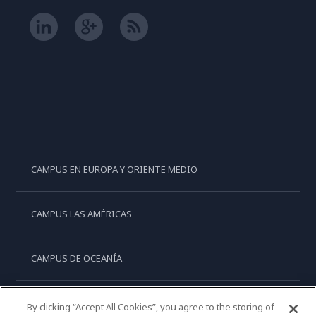
CAMPUS EN EUROPA Y ORIENTE MEDIO
CAMPUS LAS AMÉRICAS
CAMPUS DE OCEANÍA
CAMPUS DE ASIA
By clicking “Accept All Cookies”, you agree to the storing of