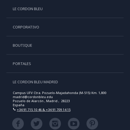
LE CORDON BLEU
CORPORATIVO
BOUTIQUE
PORTALES
LE CORDON BLEU MADRID
Campus UFV Ctra. Pozuelo-Majadahonda (M-515) Km. 1,800
madrid@cordonbleu.edu
Pozuelo de Alarcón , Madrid , 28223
España
+34 91 715 10 46 & +34 91 709 14 15