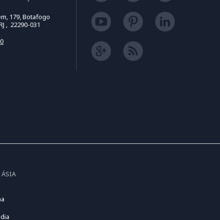
m, 179, Botafogo
 RJ , 22290-031
50
 ÁSIA
na
dia