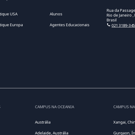
Rua da Passage
tique USA
Alunos
Rio de Janeiro ,
Brasil
tique Europa
Agentes Educacionais
021 3189-34
S
CAMPUS NA OCEANIA
CAMPUS NA
Austrália
Xangai, Chi
Adelaide, Austrália
Gurgaon, Ín