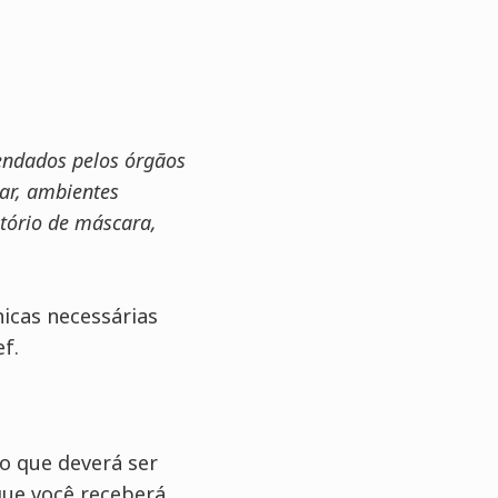
endados pelos órgãos
ar, ambientes
atório de máscara,
nicas necessárias
f.
o que deverá ser
que você receberá