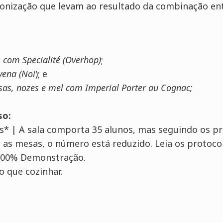
onização que levam ao resultado da combinação entr
s com
Specialité
(
Overhop
)
;
ena (Noi
); e
as, nozes e mel com Imperial Porter
au
Cognac;
so:
s* | A sala comporta 35 alunos, mas seguindo os p
 as mesas, o número está reduzido. Leia os protoco
 100% Demonstração.
o que cozinhar.