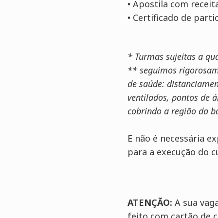
• Apostila com receita
• Certificado de parti
* Turmas sujeitas a qu
** seguimos rigorosam
de saúde: distanciamen
ventilados, pontos de á
cobrindo a região da bo
E não é necessária ex
para a execução do cu
ATENÇÃO:
A sua vag
feito com cartão de 