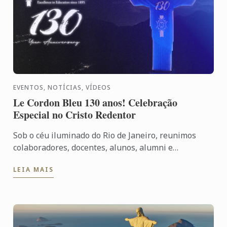
EVENTOS, NOTÍCIAS, VÍDEOS
Le Cordon Bleu 130 anos! Celebração
Especial no Cristo Redentor
Sob o céu iluminado do Rio de Janeiro, reunimos
colaboradores, docentes, alunos, alumni e
convidados especiais para vivenciar uma noite que
LEIA MAIS
simboliza nossa ...