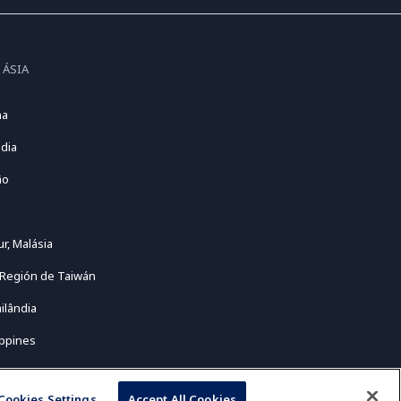
 ÁSIA
na
dia
ão
r, Malásia
 Región de Taiwán
ilândia
ippines
Cookies Settings
Accept All Cookies