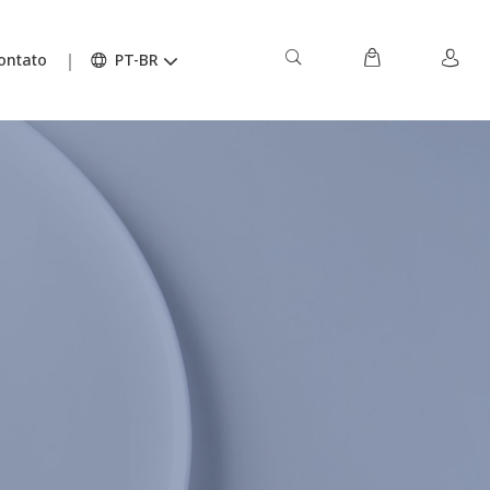
ontato
PT-BR