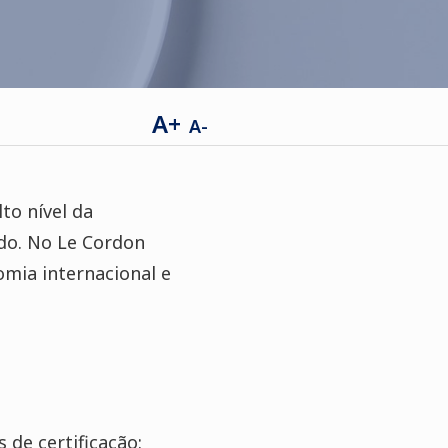
A+
A-
to nível da
do. No Le Cordon
omia internacional e
s de certificação: