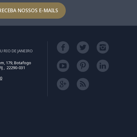
RECEBA NOSSOS E-MAILS
U RIO DE JANEIRO
m, 179, Botafogo
 RJ , 22290-031
50