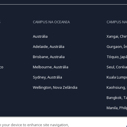
S
CAMPUS NA OCEANIA
CAMPUS NA
Austrália
Xangai, Chi
Adelaide, Austrália
Gurgaon, Ín
Brisbane, Australia
Tóquio, Jap
co
Melbourne, Austrália
Seul, Coréia
Sydney, Austrália
Kuala Lumpu
Wellington, Nova Zelândia
Kaohsiung,
Bangkok, Ta
Manila, Phil
on your device to enhance site navigation,