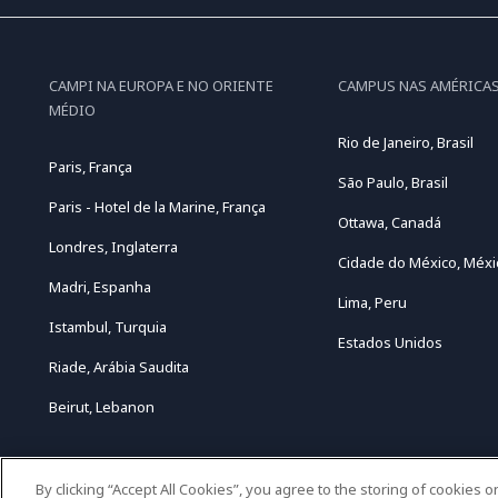
CAMPI NA EUROPA E NO ORIENTE
CAMPUS NAS AMÉRICA
MÉDIO
Rio de Janeiro, Brasil
Paris, França
São Paulo, Brasil
Paris - Hotel de la Marine, França
Ottawa, Canadá
Londres, Inglaterra
Cidade do México, Méxi
Madri, Espanha
Lima, Peru
Istambul, Turquia
Estados Unidos
Riade, Arábia Saudita
Beirut, Lebanon
By clicking “Accept All Cookies”, you agree to the storing of cookies 