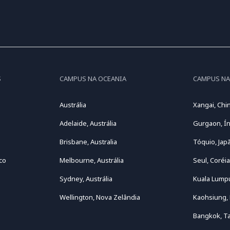
S
CAMPUS NA OCEANIA
CAMPUS NA
Austrália
Xangai, Chi
Adelaide, Austrália
Gurgaon, Ín
Brisbane, Australia
Tóquio, Jap
co
Melbourne, Austrália
Seul, Coréia
Sydney, Austrália
Kuala Lumpu
Wellington, Nova Zelândia
Kaohsiung,
Bangkok, Ta