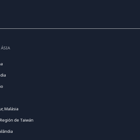
 ÁSIA
na
dia
ão
r, Malásia
 Región de Taiwán
ilândia