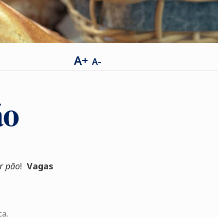
A+
A-
ão
r pão
!
Vagas
ca.