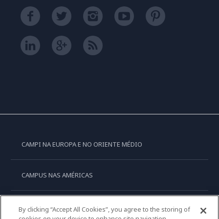
CAMPI NA EUROPA E NO ORIENTE MÉDIO
CAMPUS NAS AMÉRICAS
CAMPUS NA OCEANIA
By clicking “Accept All Cookies”, you agree to the storing of
cookies on your device to enhance site navigation,