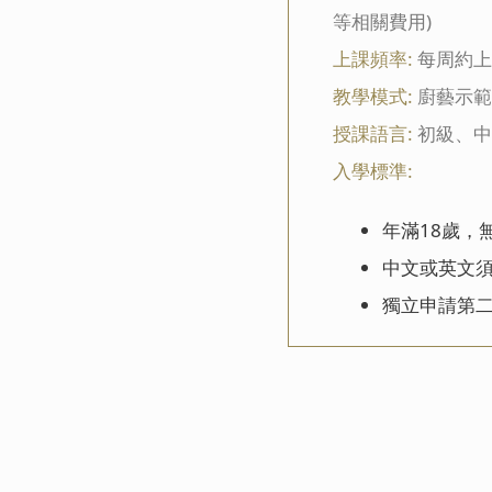
等相關費用)
上課頻率:
每周約上
教學模式:
廚藝示範
授課語言:
初級、中
入學標準:
年滿18歲，
中文或英文
獨立申請第二