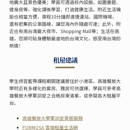
地廣大且景色優美；學員可透過校內設施，如圖書館、
健身房等，強化課後學習、打造健康生活。附近生活機
能也相當方便，車程10分鐘即達捷運站、國際機場，
還有密集的公車路線，讓您海內外隨處可達；此外，附
近也有南台灣最大夜市、Shopping Mall等；生活在高
雄，您將可貼身體驗最道地的台灣文化，感受南台灣的
熱情！
租屋建議
學生修習藍帶課程期間建議居住於小港區，高雄餐旅大
學附近有多樣化的套房、雅房可供選擇，學員可參考高
雄餐旅大學軍訓室之合格房東清單，或參閱各大租屋平
台。
高雄餐旅大學軍訓室賃居服務
FORMOSA 雲端租屋生活網