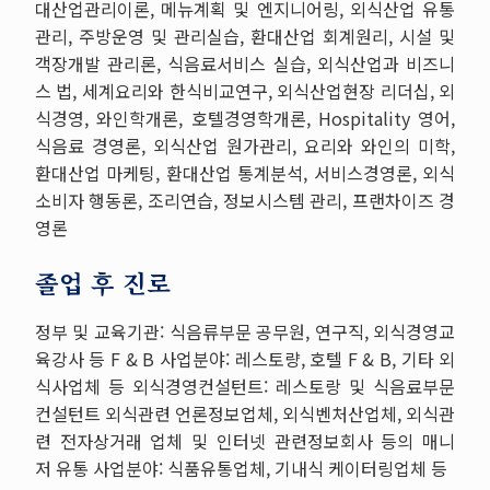
대산업관리이론, 메뉴계획 및 엔지니어링, 외식산업 유통
관리, 주방운영 및 관리실습, 환대산업 회계원리, 시설 및
객장개발 관리론, 식음료서비스 실습, 외식산업과 비즈니
스 법, 세계요리와 한식비교연구, 외식산업현장 리더십, 외
식경영, 와인학개론, 호텔경영학개론, Hospitality 영어,
식음료 경영론, 외식산업 원가관리, 요리와 와인의 미학,
환대산업 마케팅, 환대산업 통계분석, 서비스경영론, 외식
소비자 행동론, 조리연습, 정보시스템 관리, 프랜차이즈 경
영론
졸업 후 진로
정부 및 교육기관: 식음류부문 공무원, 연구직, 외식경영교
육강사 등 F & B 사업분야: 레스토량, 호텔 F & B, 기타 외
식사업체 등 외식경영컨설턴트: 레스토랑 및 식음료부문
컨설턴트 외식관련 언론정보업체, 외식벤처산업체, 외식관
련 전자상거래 업체 및 인터넷 관련정보회사 등의 매니
저 유통 사업분야: 식품유통업체, 기내식 케이터링업체 등