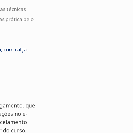
as técnicas
s prática pelo
, com calça.
agamento, que
ações no e-
ancelamento
r do curso.