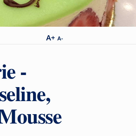
A+
A-
ie -
eline,
, Mousse