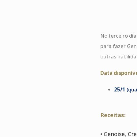
No terceiro di
para fazer Gen
outras habilida
Data disponíve
25/1
(qua
Receitas:
• Genoise, Cr