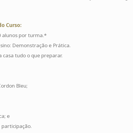
o Curso:
 alunos por turma.*
sino: Demonstração e Prática.
a casa tudo o que preparar.
Cordon Bleu;
ca; e
e participação.