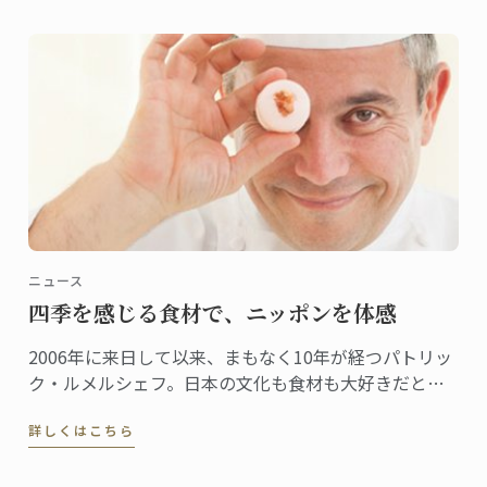
ないだろう、すぐにそう思いました」」
ニュース
四季を感じる食材で、ニッポンを体感
2006年に来日して以来、まもなく10年が経つパトリッ
ク・ルメルシェフ。日本の文化も食材も大好きだとい
うシェフが日本を感じる食材として、今回選んだの
詳しくはこちら
は“桜”。日本でも、とてもシーズナルな食材である。