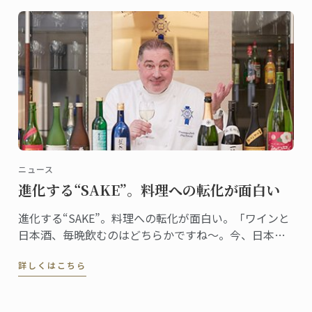
ニュース
進化する“SAKE”。料理への転化が面白い
進化する“SAKE”。料理への転化が面白い。「ワインと
日本酒、毎晩飲むのはどちらかですね～。今、日本酒
がとっても面白いです」ワイングラスで香りを楽しみ
詳しくはこちら
ながら、嬉しそうにそう教えてくれたのは、日本校マ
スター・シェフ、ドミニク・コルビ。