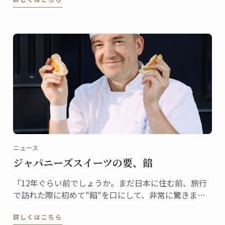
る立派なサイズだ。
ニュース
ジャパニーズスイーツの要、餡
「12年ぐらい前でしょうか。まだ日本に住む前、旅行
で訪れた際に初めて"餡"を口にして、非常に驚きまし
た。フランスでは豆を砂糖で甘く煮るということはま
詳しくはこちら
ずしませんから。食感も不思議でした」