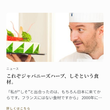
ニュース
これぞジャパニーズハーブ、しそという食
材。
「私が“しそ”と出合ったのは、もちろん日本に来てか
らです。フランスにはない食材ですから」 2000年に来
日し、日本での生活も15年目を迎えたドミニクシェ
詳しくはこちら
フ。しそとは日本食を通じて出合ったという。 「珍し