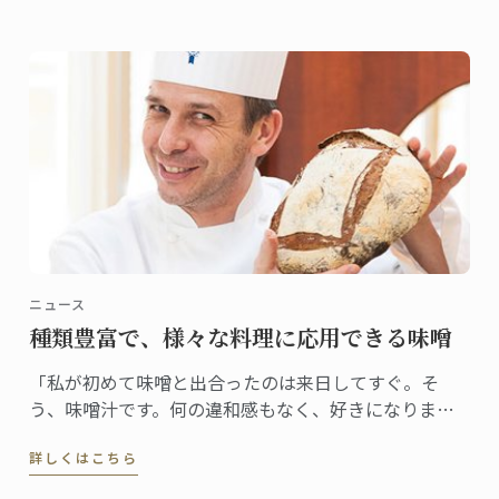
ニュース
種類豊富で、様々な料理に応用できる味噌
「私が初めて味噌と出合ったのは来日してすぐ。そ
う、味噌汁です。何の違和感もなく、好きになりまし
た。ステファン・レナシェフがこの食材と出合ったの
詳しくはこちら
は7年前。「日本人なら誰もが親しむ味ですから、これ
から日本で料理をしていくなら、味噌を使わない手は