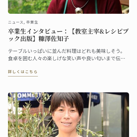
ニュース, 卒業生
卒業生インタビュー：【教室主宰&レシピブ
ック出版】糠澤佐知子
テーブルいっぱいに並んだ料理はどれも美味しそう。
食卓を囲む人々の楽しげな笑い声や良い匂いまで伝わ
ってくるような表紙に心惹かれるレシピ本
詳しくはこちら
「OMOTENASHI four Seasons ―糠澤佐知子の四季の
おもてなし―」。