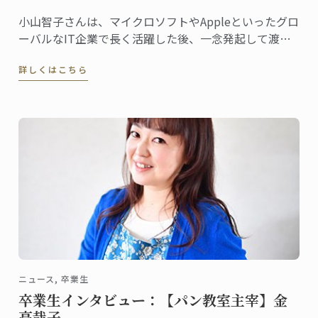
小山智子さんは、マイクロソフトやAppleといったグロ
ーバルなIT企業で長く活躍した後、一念発起して渡
仏。2023年にパリ校でパンディプロムを取得しまし
詳しくはこちら
た。
ニュース, 卒業生
卒業生インタビュー：【パン教室主宰】金
高哉子