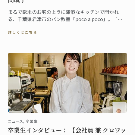
まるで欧米のお宅のように瀟洒なキッチンで開かれ
る、千葉県君津市のパン教室「poco a poco」。「家
庭のオーブンで作る本当に美味しいパン作り」を学び
詳しくはこちら
に毎月30人以上が参加するという人気の教室です。
ニュース, 卒業生
卒業生インタビュー： 【会社員 兼 クロワッ