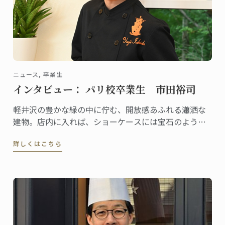
ニュース, 卒業生
インタビュー： パリ校卒業生 市田裕司
軽井沢の豊かな緑の中に佇む、開放感あふれる瀟洒な
建物。店内に入れば、ショーケースには宝石のように
美しいケーキや総菜、パンが並び、訪れる人の歓声を
詳しくはこちら
誘います。