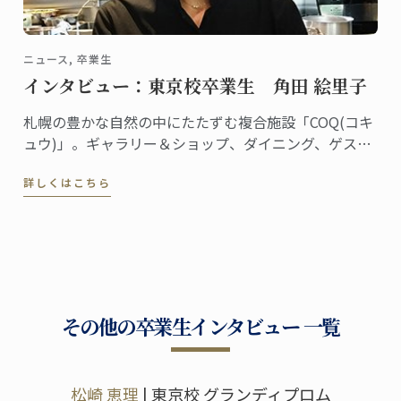
ニュース, 卒業生
インタビュー：東京校卒業生 角田 絵里子
札幌の豊かな自然の中にたたずむ複合施設「COQ(コキ
ュウ)」。ギャラリー＆ショップ、ダイニング、ゲスト
ハウスを備えた素敵な空間です。ダイニングはミシュ
詳しくはこちら
ラン一つ星のレストラン「akinagao」とのコラボレー
ションにより生まれました。
その他の卒業生インタビュー 一覧
松崎 恵理
| 東京校 グランディプロム