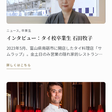
ニュース, 卒業生
インタビュー：タイ校卒業生 石田牧子
2023年5月、富山県南砺市に開店したタイ料理店「サ
ムラップ」。金土日のみ営業の隠れ家的レストランに
も関わらず、本格的なタイ料理を提供する名店として
詳しくはこちら
既に評判、地元客はもちろん、遠くから足を延ばす人
やファンの予約が絶えません。