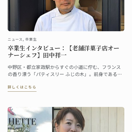
ニュース, 卒業生
卒業生インタビュー：【老舗洋菓子店オー
ナーシェフ】田中祥一
中野区・都立家政駅からすぐの小道に佇む、フランス
の香り漂う「パティスリー ふじの木」。前身であるベ
ーカリーは創業1924年という老舗で、和菓子、洋菓
詳しくはこちら
子、喫茶と時代に合わせて進化を遂げてきました。地
元で愛されているこのパティスリーのオーナーシェフ
が田中祥一さん。2019年に東京校で菓子ディプロムを
取得しました。