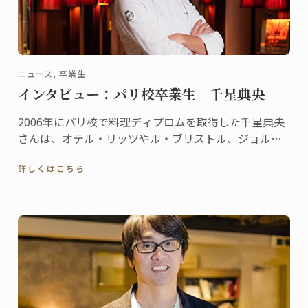
ニュース, 卒業生
インタビュー：パリ校卒業生 千星典央
2006年にパリ校で料理ディプロムを取得した千星典央
さんは、オテル・リッツやル・ブリストル、ジョルジ
ュサンクなどの錚々たる一流ホテルで腕を磨き、韓国
詳しくはこちら
の高級リゾート、ヘビチホテル＆リゾートのエグゼク
ティブ副料理長を経て、2023年3月に名門ル・ロイヤ
ル・モンソー ...