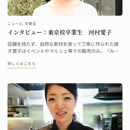
ニュース, 卒業生
インタビュー：東京校卒業生 河村愛子
店舗を持たず、自然な素材を使って丁寧に作られた焼
き菓子はイベントやマルシェ等での販売のみ。「みの
たけ製菓」の屋号でユニークな活動を展開する河村愛
詳しくはこちら
子さんは、2002年に東京校でグラン・ディプロムを取
得しました。