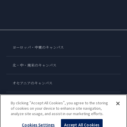
ヨーロッパ・中東のキャンパス
北・中・南米のキャンパス
オセアニアのキャンパス
アジアのキャンパス
By clicking “Accept All Cookies”, you agree to the storing
of cookies on your device to enhance site navigation,
analyze site usage, and assist in our marketing efforts.
ル・コルドン・ブルー・インターナショナル
Cookies Settings
Accept All Cookies