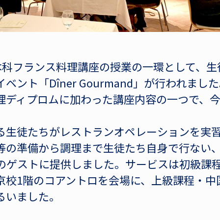
に本科フランス料理講座の授業の一環として、
ベント「Dîner Gourmand」が行われま
理ディプロムに加わった講座内容の一つで、
る生徒たちがレストランオペレーションを実
等の準備から調理まで生徒たち自身で行ない、
名のゲストに提供しました。サービスは初級課
京校1階のコアントロを会場に、上級課程・中
るいました。