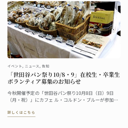
イベント, ニュース, 告知
「世田谷パン祭り10/8・9」在校生・卒業生
ボランティア募集のお知らせ
今秋開催予定の「世田谷パン祭り10月8日（日）9日
（月・祝）」にカフェ ル・コルドン・ブルーが参加し
ます。昨年も多くの方が、私たちのブースに遊びにき
詳しくはこちら
てくださいました。ありがとうございました。さて、
本年も参加するにあたって、パン講座のシェフ講師や
カフェスタッフと一緒に働くボランティアスタッフを