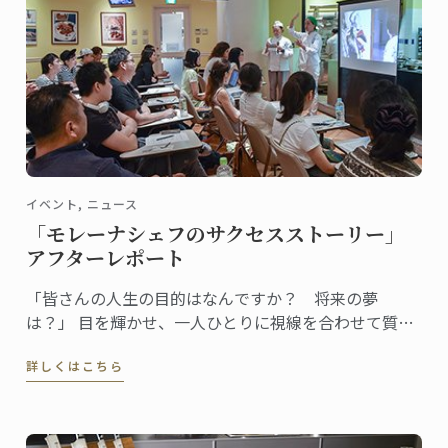
イベント, ニュース
「モレーナシェフのサクセスストーリー」
アフターレポート
「皆さんの人生の目的はなんですか？ 将来の夢
は？」 目を輝かせ、一人ひとりに視線を合わせて質問
する女性シェフ。全身からエネルギッシュなオーラと
詳しくはこちら
存在感が漂います。参加者の回答を聞きながら、温か
く、的確に、またユーモアを交えてコメントし、聴衆
の心をつかんでいきます。