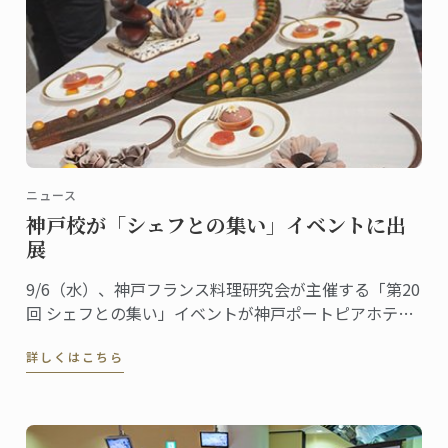
ニュース
神戸校が「シェフとの集い」イベントに出
展
9/6（水）、神戸フランス料理研究会が主催する「第20
回 シェフとの集い」イベントが神戸ポートピアホテル
にて行われ、ル･コルドン･ブルー神戸校がデザートブ
詳しくはこちら
ースを出展しました。