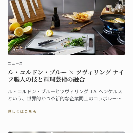
ニュース
ル・コルドン・ブルー × ツヴィリング ナイ
フ職人の技と料理芸術の融合
ル・コルドン・ブルーとツヴィリング J.A. ヘンケルス
という、世界的かつ革新的な企業同士のコラボレーシ
ョンが、何年にもわたる改良を経て、高品質でモダン
詳しくはこちら
なナイフ＆ツールキットを誕生させました。