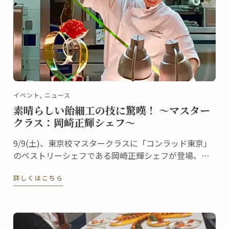
イベント, ニュース
素晴らしい飴細工の技に驚嘆！ ～マスター
クラス：岡崎正輝シェフ～
9/9(土)、東京校マスタークラスに「コンラッド東京」
のペストリーシェフである岡崎正輝シェフが登場、シ
ェフが得意とする飴細工をテーマに講義が行われまし
詳しくはこちら
た。