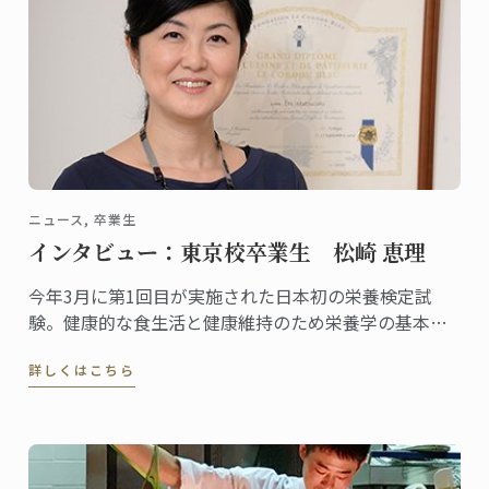
ニュース, 卒業生
インタビュー：東京校卒業生 松崎 恵理
今年3月に第1回目が実施された日本初の栄養検定試
験。健康的な食生活と健康維持のため栄養学の基本を
身につけたい人を対象に資格の認定を行う検定です。
詳しくはこちら
一般社団法人栄養検定協会の代表理事としてこの栄養
検定を主催し、料理研究家としても活躍する松崎恵理
さんは東京校の卒業生。2010年にグランディプロムを
取得しました。