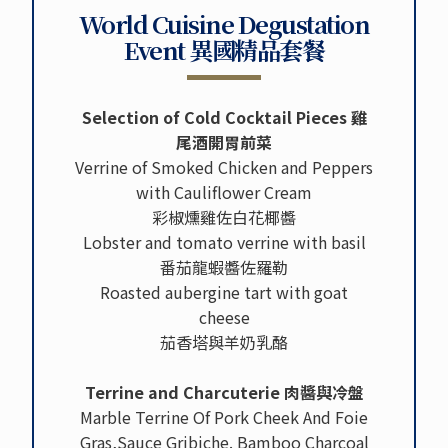
World Cuisine Degustation
Event 異國精品套餐
Selection of Cold Cocktail Pieces 雞
尾酒開胃前菜
Verrine of Smoked Chicken and Peppers
with Cauliflower Cream
彩椒燻雞佐白花椰醬
Lobster and tomato verrine with basil
番茄龍蝦醬佐羅勒
Roasted aubergine tart with goat
cheese
茄香塔與羊奶乳酪
Terrine and Charcuterie 肉醬與冷盤
Marble Terrine Of Pork Cheek And Foie
Gras,Sauce Gribiche. Bamboo Charcoal