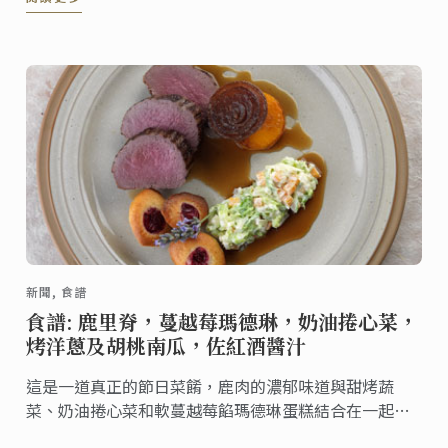
為您晚餐後提供完美的結局。
新聞, 食譜
食譜: 鹿里脊，蔓越莓瑪德琳，奶油捲心菜，
烤洋蔥及胡桃南瓜，佐紅酒醬汁
這是一道真正的節日菜餚，鹿肉的濃郁味道與甜烤蔬
菜、奶油捲心菜和軟蔓越莓餡瑪德琳蛋糕結合在一起，
一定會成為一道亮麗的風景線。