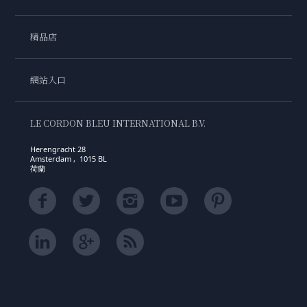
精品店
網站入口
LE CORDON BLEU INTERNATIONAL B.V.
Herengracht 28
Amsterdam , 1015 BL
荷蘭