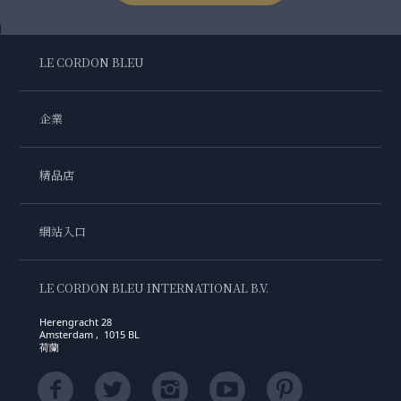
LE CORDON BLEU
企業
精品店
網站入口
LE CORDON BLEU INTERNATIONAL B.V.
Herengracht 28
Amsterdam , 1015 BL
荷蘭