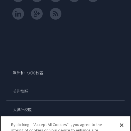
歐洲和中東的校區
美洲校區
大洋洲校區
By clicking “Accept All Cookies”, you agree to the
亞洲校區
storing of cookies on your device to enhance site