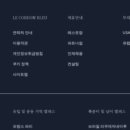
LE CORDON BLEU
제휴안내
부
연락처 안내
레스토랑
US
이용약관
파트너쉽
유럽
개인정보취급방침
인재채용
쿠키 정책
컨설팅
사이트맵
유럽 및 중동 지역 캠퍼스
북중미 및 남미 캠퍼스
프랑스 파리
브라질 리우데자네이루