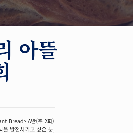
리 아뜰
회
Bread> A반(주 2회)
식을 발전시키고 싶은 분
,