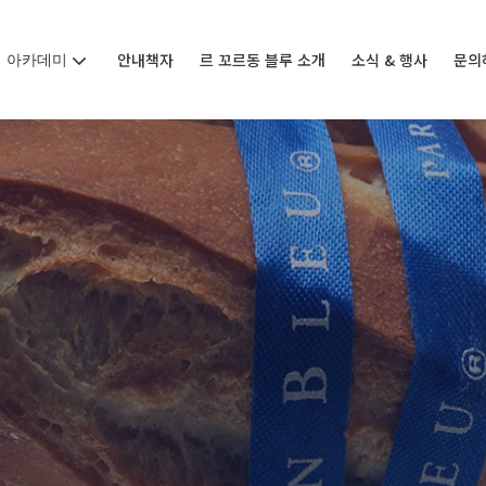
아카데미
안내책자
르 꼬르동 블루 소개
소식 & 행사
문의