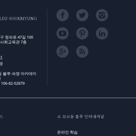
BLEU-SOOKMYUNG
 청파로 47길 100
사회교육관 7층
61
69
동 블루-숙명 아카데미
연
6-82-02879
스
르 꼬르동 블루 인터내셔널
온라인 학습