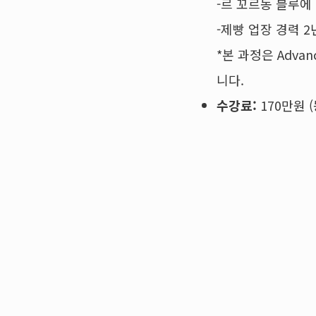
-르 꼬르동 블루에
-제빵 업장 경력 
*본 과정은 Adv
니다.
수강료:
170만원 (