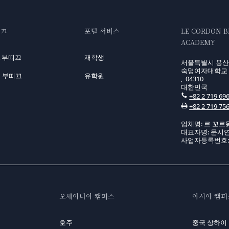
띠끄
포털 서비스
LE CORDON 
ACADEMY
A 부띠끄
재학생
서울특별시 용산구
숙명여자대학교 
 부띠끄
유학원
, 04310
대한민국
+82 2 719 69
+82 2 719 75
업체명: 르 꼬르
대표자명: 문시
사업자등록번호: 10
오세아니아 캠퍼스
아시아 캠퍼
호주
중국 상하이