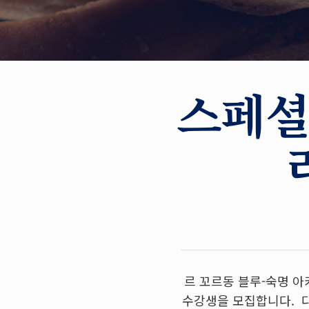
스페셜
르 꼬르동 블루-숙명 아카
수강생을 모집합니다. 