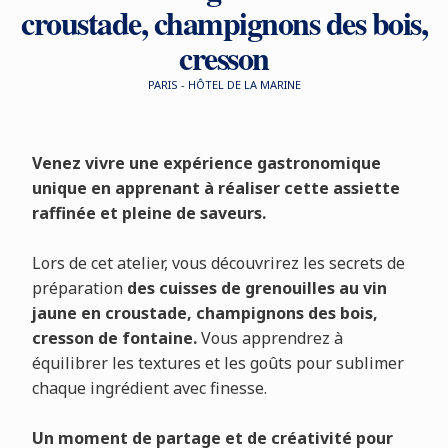
croustade, champignons des bois,
cresson
PARIS - HÔTEL DE LA MARINE
Venez
vivre
une
expérience
gastronomique
unique
en
apprenant
à
réaliser
cette
assiette
raffinée
et
pleine
de
saveurs.
Lors
de
cet
atelier,
vous
découvrirez
les
secrets
de
préparation
des
cuisses
de
grenouilles
au
vin
jaune
en
croustade,
champignons
des
bois,
cresson
de
fontaine.
Vous
apprendrez
à
équilibrer
les
textures
et
les
goûts
pour
sublimer
chaque
ingrédient
avec
finesse.
Un
moment
de
partage
et
de
créativité
pour